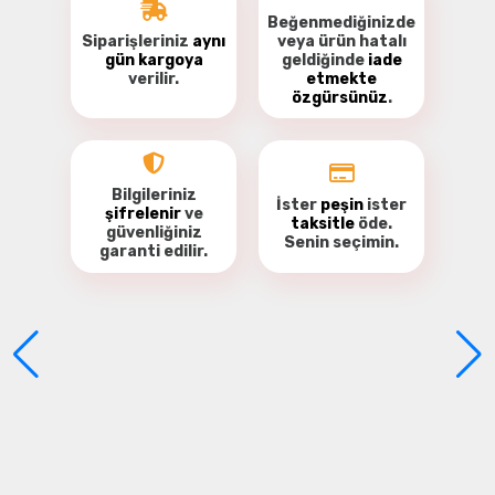
Beğenmediğinizde
Siparişleriniz
aynı
veya ürün hatalı
gün kargoya
geldiğinde
iade
verilir.
etmekte
özgürsünüz
.
Bu ürüne ilk yorumu siz yapın!
Yorum Yaz
Bilgileriniz
İster
peşin
ister
şifrelenir
ve
taksitle
öde.
güvenliğiniz
Senin seçimin.
garanti
edilir.