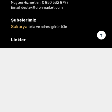
Müşteri Hizmetleri:
0 850 532 8797
Email:
destek@dronmarket.com
Şubelerimiz
Sakarya
tıkla ve adresi görüntüle
Linkler
Ana Sayfa
İletişim
Hakkımızda
Basında Biz
Banka Bilgilerimiz
Gizlilik ve Güvenlik
Üye Ol veya Giriş Yap