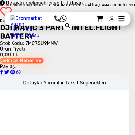
Detaylı incelemek için çift tıklayın
50 DÖNÜM İLAÇLAMA !
YENI AGROTOD S70 ZIRAI İLAÇLAMA DRONU İLE 10 DA
Kategori:
Sepet Detayı
Ödemeye Geç
Sepet
DJI MAVIC 3 PART2 INTEL.FLIGHT
BATTERY
Stok Kodu: 7MC7SU9MNW
Ürün Fiyatı
0,00 TL
Gelince Haber Ver
Paylaş:
Detaylar
Yorumlar
Taksit Seçenekleri