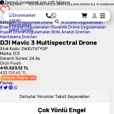
Çok Daha Verimli Ve
Detaylı incelemek için çift tıklayın
 İLAÇLAMA !
YENI AGROTOD S70 ZIRAI İLAÇLAMA DRONU İLE 10 DAKIKADA 50
Güvenilir Pil Ömrü
Sepet Detayı
Ödemeye Geç
Sepet
Kategori:
Endüstriyel Drone
Tarım Drone Uygulamaları
Enerji Drone Uygulamaları
Güvenlik Drone Uygulamaları
İnşaat Drone Uygulamaları
Bitki Analizi Dronları
Yeni Hızlı Şarj Kiti
Haritalama Dronları
DJI Mavic 3 Multispectral Drone
Stok Kodu: 2WXUT6TYGP
Marka: DJI
Garanti Süresi: 24 Ay
Ürün Fiyatı
Stabil Sinyal Doğru
410.523,12 TL
Görüntü Aktarımı
432.129,60 TL
Gelince Haber Ver
Paylaş:
Detaylar
Yorumlar
Taksit Seçenekleri
Çok Yönlü Engel