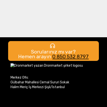
görüntüleri , 4G ağı üzerinden
gerçek zamanlı olarak DJI
SmartFarm Web'e yüklenebiliyor .
Ortaya çıkma eksiklikleri, yabancı ot
baskısı ve mahsulün yatması gibi
anormallikleri zamanında tespit
edebilir. Ayrıca pamuk fidesi
Sorularınız mı var?
tanımlama ve pirinç üretim testi gibi
Hemen arayın
0 850 532 8797
akıllı analizler de gerçekleştirebilir,
mahsül büyüme bilgilerinin gerçek
zamanlı paylaşımı için yapay zeka
Merkez Ofis:
tanımlamayı kullanabilir, tarımsal
Gülbahar Mahallesi Cemal Sururi Sokak
faaliyetlere rehberlik edebilir ve 70
Halim Meriç İş Merkezi Şişli/İstanbul
hektarlık tarım arazisinin tek kişi
tarafından kolayca yönetilmesini
sağlayabilir.