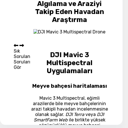
Algılama ve Araziyi
Takip Eden Havadan
Araştırma
Sık
DJI Mavic 3
Sorulan
Multispectral
Soruları
Gör
Uygulamaları
Meyve bahçesi haritalaması
Mavic 3 Multispectral, eğimli
arazilerde bile meyve bahçelerinin
arazi takipli havadan incelenmesine
olanak sağlar.
DJI Terra
veya
DJI
SmartFarm Web
ile birlikte yüksek
çözünürlüklü meyve bahçesi