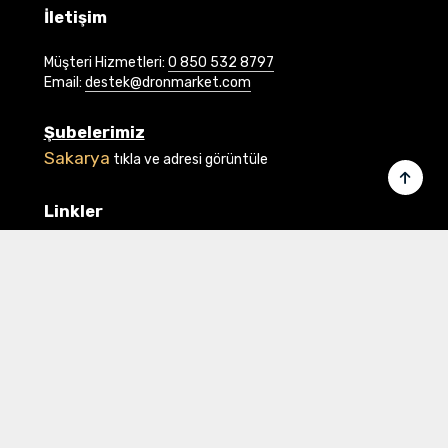
İletişim
Müşteri Hizmetleri:
0 850 532 8797
Email:
destek@dronmarket.com
Şubelerimiz
Sakarya
tıkla ve adresi görüntüle
Linkler
Ana Sayfa
İletişim
Hakkımızda
Basında Biz
Banka Bilgilerimiz
Gizlilik ve Güvenlik