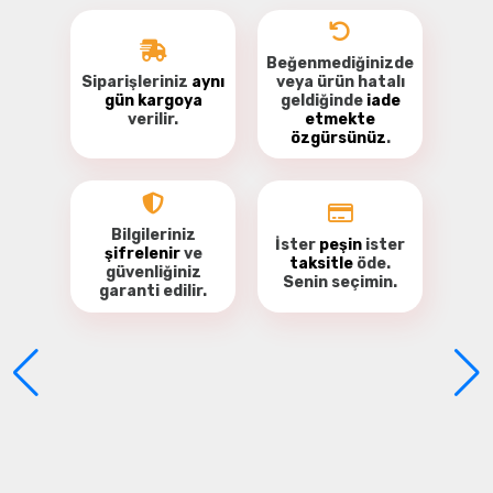
Beğenmediğinizde
Siparişleriniz
aynı
veya ürün hatalı
gün kargoya
geldiğinde
iade
verilir.
etmekte
özgürsünüz
.
Bu ürüne ilk yorumu siz yapın!
Yorum Yaz
Bilgileriniz
İster
peşin
ister
şifrelenir
ve
taksitle
öde.
güvenliğiniz
Senin seçimin.
garanti
edilir.