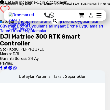
Detaylı incelemek için çift tıklayın
0 DÖNÜM İLAÇLAMA !
YENI AGROTOD S70 ZIRAI İLAÇLAMA DRONU İLE 10 DAKI
Sepet Detayı
Ödemeye Geç
Sepet
Kategori:
Endüstriyel Drone
Enerji Drone Uygulamaları
Güvenlik Drone Uygulamaları
İnşaat Drone Uygulamaları
Tarım Drone Uygulamaları
DJI Matrice 300 RTK Smart
Controller
Stok Kodu: PEFPFZQ7LG
Marka: DJI
Garanti Süresi: 24 Ay
Paylaş:
Detaylar
Yorumlar
Taksit Seçenekleri