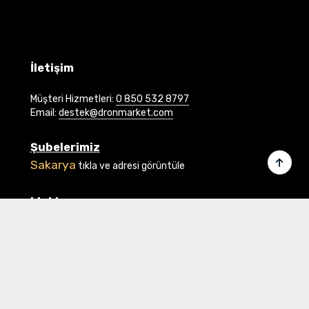
İletişim
Müşteri Hizmetleri:
0 850 532 8797
Email:
destek@dronmarket.com
s
Şubelerimiz
Sakarya
tıkla ve adresi görüntüle
Linkler
Ana Sayfa
İletişim
 mAh
Hakkımızda
V
Basında Biz