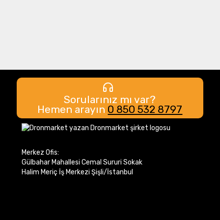
esenlere ve yeterli aydınlatmaya sahip yüzeyler (> 15 lux)
i
8m
Sorularınız mı var?
± 15 °)
Hemen arayın
0 850 532 8797
, yaygın ve yansıtıcı engeller (yansıtma oranı>% 10)
Merkez Ofis:
Gülbahar Mahallesi Cemal Sururi Sokak
Halim Meriç İş Merkezi Şişli/İstanbul
re