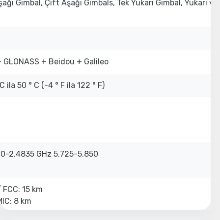
şağı Gimbal, Çift Aşağı Gimbals, Tek Yukarı Gimbal, Yukarı v
 GLONASS + Beidou + Galileo
C ila 50 ° C (-4 ° F ila 122 ° F)
0-2.4835 GHz 5.725-5.850
 FCC: 15 km
MIC: 8 km
 8 km