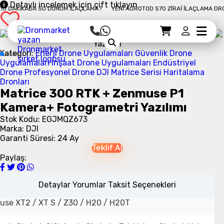
Detaylı incelemek için çift tıklayın
DAKIKADA 50 DÖNÜM İLAÇLAMA !
YENI AGROTOD S70 ZIRAI İLAÇLAMA DRONU 
u: 5 m / s
u ： 3 m / s
Sepet Detayı
Ödemeye Geç
Sepet
Kategori:
Enerji Drone Uygulamaları
Güvenlik Drone
u: 7 m / s
Uygulamaları
İnşaat Drone Uygulamaları
Endüstriyel
Drone
Profesyonel Drone
DJI Matrice Serisi
Haritalama
Dronları
u: 23 m / s
Matrice 300 RTK + Zenmuse P1
u ： 17 m / s
Kamera+ Fotogrametri Yazılımı
 (2110 pervane ile, kalkış ağırlığı ≤ 7 kg) / 7000 m (2195 perva
Stok Kodu: EGJMQZ673
Marka: DJI
Garanti Süresi: 24 Ay
Teklif Al
/ s
Paylaş:
Detaylar
Yorumlar
Taksit Seçenekleri
se XT2 / XT S / Z30 / H20 / H20T