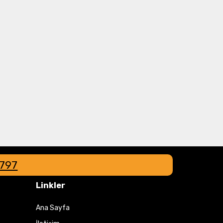
8797
Linkler
Ana Sayfa