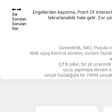
Sepet 
Engellerden kaçınma, Point Of Interest
Sık
tekrarlanabilir hale gelir. Zor 
Sorulan
Soruları
Gör
Güvenilirlik, IMU, Pusula 
Akıllı uçuş kontrol sistemi, sistem fazlalı
a
Çiftli piller, bir pil üzeri
uçuş yapmaya devam edeb
sinyal fazlalığıyla bir PWM sinya
Ağırlık: 3290 gr (Gimbal ve Kamera dışı