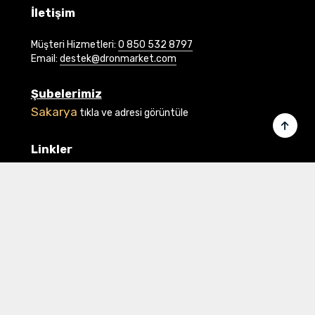
İletişim
Müşteri Hizmetleri:
0 850 532 8797
Email:
destek@dronmarket.com
Şubelerimiz
Sakarya
tıkla ve adresi görüntüle
Linkler
Ana Sayfa
İletişim
Hakkımızda
Basında Biz
Banka Bilgilerimiz
Gizlilik ve Güvenlik