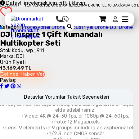
yaparken, kameraman tamamen görüntünün mükemmel olm
Detaylı incelemek için çift tıklayın
10 DAKIKADA 50 DÖNÜM İLAÇLAMA !
YENI AGROTOD S70 ZIRAI İLAÇLAMA DRON
odaklanabilir.
Aerdinamik Dönüşen Tasarım
Sepet Detayı
Ödemeye Geç
Sepet
Kategori:
Profesyonel Drone
Endüstriyel Drone
DJI Drone
Karbon fiber kollar yardımı ile DJI inspire 1 havada dönüşerek
DJI Inspire 1 Çift Kumandalı
ştirecektir. Bu sayede kamera cihazın altında kalacak, çeki
Multikopter Seti
ir engelle karşılaşmadan 360 derece özgürce alabileceksini
ne bağımlılığınız ortadan kalkarak sınırlama olmadan kayıtl
Stok Kodu: wp_911
ık mümkün.
Inspire 1 bütün parçaları düşük ağırlıkta ve dayanı
Marka: DJI
sarlanmıştır. Gövdenin Aerodinamik yapısı gökyüzünü keserek
Ürün Fiyatı
a iyi kontrol imkanı sunmaktadır. Bu sayede daha uzun sür
13.169,49 TL
kullanmanız mümkün olacaktır.
Gelince Haber Ver
Yeni Kamera ve Gimbal
Paylaş:
I son teknoloji kamerası ile kristal kesinliğinde görüntüler k
Detaylar
Yorumlar
Taksit Seçenekleri
JI'ın kamera stabilizasyonu konusundaki tecrübesini aktardı
ali sayesinde yumuşak, titreşimsiz sabit görüntüleri uçuş ş
elde edebilirsiniz.
• Video: 4K @ 24-30 fps, or 1080p @ 24-60fps,
• Foto: 12 Megapixels
• Lens: 9 elements in 9 groups including an aspherical el
• 1/2.3 inch CMOS sensör