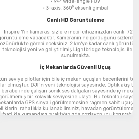
• 94⁰ wide-angle FOV
• 3-axis, 360⁰ eksenli gimbal
Canlı HD Görüntüleme
Inspire 1’in kamerası sizlere mobil cihazınızdan canlı 720
görüntüleme yapacaktır. Kameranın ne gördüğünü sizlerde 
özünürlükte görebileceksiniz.
2 km'ye kadar canlı görüntüa
teknolojisi yeni ve geliştirilmiş Lightbridge teknolojisi ile si
sunulmakta.
İç Mekanlarda Güvenli Uçuş
ün seviye pilotlar için bile iç mekan uçuşları becerilerini test
lar olmuştur.
DJI'ın yeni teknolojisi sayesinde, Optik akış tak
 beraberinde çalışan sonik ses dalgaları sayesinde
iç mekan
görülmemiş bir kolaylık seviyesine ulaştı. Bu teknoloji sayesi
ekanlarda GPS sinyali görülmemesine rağmen sabit uçuş v
lliklerini rahatlıkla kullanabilirsiniz, havadan görüntüleme s
rahatlıkla kumandayı bıraktığınızda pozisyonunu koruyabilec
Özelleştirilmiş Kumanda
nspire 1 'ın kesin kontrolünü yeni DJI gelişmiş uzaktan kuma
ayın. Fotoğraf ve video kaydı için düşünülmüş butonlar say