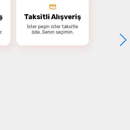
ş
Taksitli Alışveriş
İster
peşin
ister
taksitle
r.
öde. Senin seçimin.