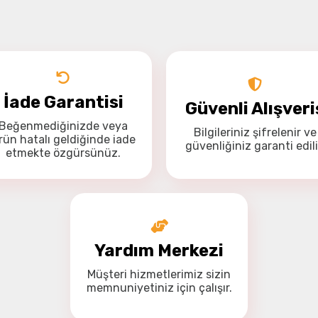
Drone Kamera ve Gimballeri
Alt kategorileri görmek için hemen tıklayın.
İade Garantisi
Güvenli Alışveri
Beğenmediğinizde veya
Bilgileriniz
şifrelenir
ve
DJI Drone
Bu ürüne ilk yorumu siz yapın!
rün hatalı geldiğinde
iade
güvenliğiniz
garanti
edili
Yorum Yaz
etmekte özgürsünüz
.
Alt kategorileri görmek için hemen tıklayın.
İHA Drone Pilot Eğitimleri
Yardım Merkezi
Ürünleri görmek için hemen tıklayın.
Müşteri hizmetlerimiz
sizin
memnuniyetiniz için
çalışır.