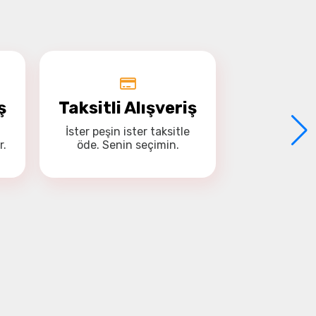
ş
Taksitli Alışveriş
İster
peşin
ister
taksitle
r.
öde. Senin seçimin.