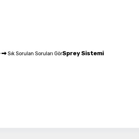
Detayı
Ödeme
Haritalama Dronları
Ürünleri görmek için hemen tıklayın.
Sprey Sistemi
Sık Sorulan Soruları Gör
Drone Malzemeleri
Alt kategorileri görmek için hemen tıklayın.
Su Altı Drone
Ürünleri görmek için hemen tıklayın.