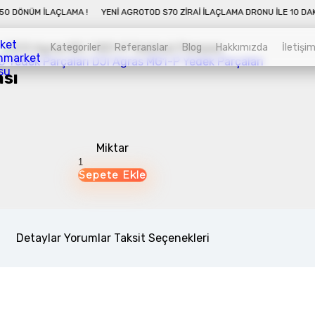
 İLAÇLAMA !
YENI AGROTOD S70 ZIRAI İLAÇLAMA DRONU İLE 10 DAKIKADA 5
Kategoriler
Referanslar
Blog
Hakkımızda
İletişi
G Yedek Parçaları
DJI Agras MG1-P Yedek Parçaları
ası
Kategoriler
Sepet
Miktar
Zirai İnsansız Hava Araçları
Alt kategorileri görmek için hemen tıklayın.
Detaylar
Yorumlar
Taksit Seçenekleri
Endüstriyel Drone
Alt kategorileri görmek için hemen tıklayın.