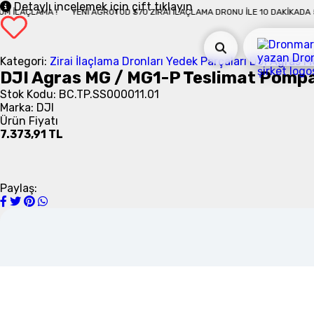
Detaylı incelemek için çift tıklayın
AMA !
YENI AGROTOD S70 ZIRAI İLAÇLAMA DRONU İLE 10 DAKIKADA 50 DÖNÜM
Kategori:
Zirai İlaçlama Dronları Yedek Parçaları
DJI Agras M
DJI Agras MG / MG1-P Teslimat Pomp
Stok Kodu: BC.TP.SS000011.01
Marka: DJI
Ürün Fiyatı
7.373,91 TL
Paylaş: