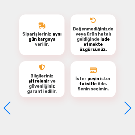
Beğenmediğinizde
Siparişleriniz
aynı
veya ürün hatalı
gün kargoya
geldiğinde
iade
verilir.
etmekte
özgürsünüz
.
Bu ürüne ilk yorumu siz yapın!
Yorum Yaz
Bilgileriniz
İster
peşin
ister
şifrelenir
ve
taksitle
öde.
güvenliğiniz
Senin seçimin.
garanti
edilir.