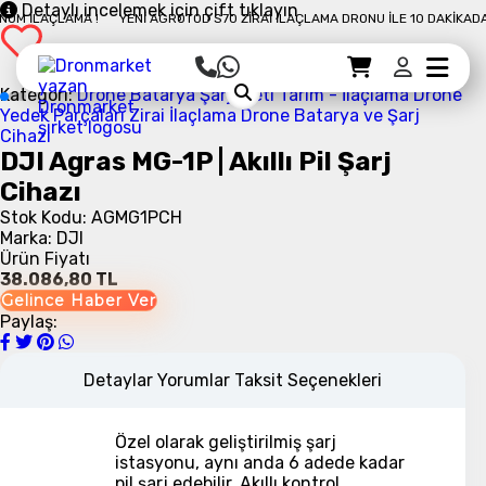
Detaylı incelemek için çift tıklayın
 İLAÇLAMA !
YENI AGROTOD S70 ZIRAI İLAÇLAMA DRONU İLE 10 DAKIKADA 50
Sepet Detayı
Ödemeye Geç
Sepet
Kategori:
Drone Batarya Şarj Aleti
Tarım - İlaçlama Drone
Yedek Parçaları
Zirai İlaçlama Drone Batarya ve Şarj
Cihazı
DJI Agras MG-1P | Akıllı Pil Şarj
Cihazı
Stok Kodu: AGMG1PCH
Marka: DJI
Ürün Fiyatı
38.086,80 TL
Gelince Haber Ver
Paylaş:
Detaylar
Yorumlar
Taksit Seçenekleri
Özel olarak geliştirilmiş şarj
istasyonu, aynı anda 6 adede kadar
pil şarj edebilir. Akıllı kontrol