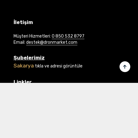
İletişim
Müşteri Hizmetleri:
0 850 532 8797
Email:
destek@dronmarket.com
Şubelerimiz
Sakarya
tıkla ve adresi görüntüle
Linkler
Ana Sayfa
İletişim
Hakkımızda
Basında Biz
Banka Bilgilerimiz