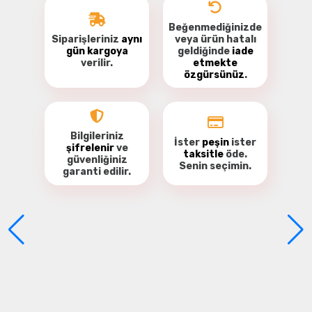
Beğenmediğinizde
Siparişleriniz
aynı
veya ürün hatalı
gün kargoya
geldiğinde
iade
verilir.
etmekte
özgürsünüz
.
Bu ürüne ilk yorumu siz yapın!
Yorum Yaz
Bilgileriniz
İster
peşin
ister
şifrelenir
ve
taksitle
öde.
güvenliğiniz
Senin seçimin.
garanti
edilir.