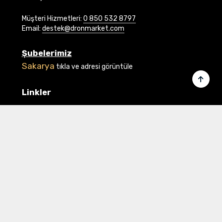
Müşteri Hizmetleri:
0 850 532 8797
Email:
destek@dronmarket.com
Şubelerimiz
Sakarya
tıkla ve adresi görüntüle
Linkler
Ana Sayfa
İletişim
Hakkımızda
Basında Biz
Banka Bilgilerimiz
Gizlilik ve Güvenlik
Üye Ol veya Giriş Yap