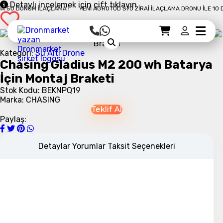
Detaylı incelemek için çift tıklayın
50 DÖNÜM İLAÇLAMA !
YENI AGROTOD S70 ZIRAI İLAÇLAMA DRONU İLE 10 DAK
Sepet Detayı
Ödemeye Geç
Sepet
Kategori:
Su Altı Drone
Chasing Gladius M2 200 wh Batarya
İçin Montaj Braketi
Stok Kodu: BEKNPQ19
Marka: CHASING
Teklif Al
Paylaş:
Detaylar
Yorumlar
Taksit Seçenekleri