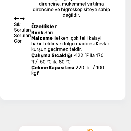
direncine, mükemmel yırtılma
direncine ve higroskopisiteye sahip
değildir.
Sık
Özellikler
Sorulan
Renk
Sarı
Soruları
Malzeme
İletken, çok telli kalaylı
Gör
bakır teldir ve dolgu maddesi Kevlar
kurşun geçirmez teldir.
Çalışma Sıcaklığı
-122 ℉ ila 176
℉/-50 ℃ ila 80 ℃
Çekme Kapasitesi
220 lbf / 100
kgf