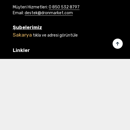
Müşteri Hizmetleri:
0 850 532 8797
Email:
destek@dronmarket.com
Şubelerimiz
Sakarya
tıkla ve adresi görüntüle
Linkler
Ana Sayfa
İletişim
Hakkımızda
Basında Biz
Banka Bilgilerimiz
Gizlilik ve Güvenlik
Üye Ol veya Giriş Yap