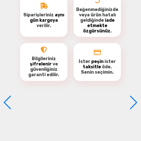
Beğenmediğinizde
Siparişleriniz
aynı
veya ürün hatalı
gün kargoya
geldiğinde
iade
verilir.
etmekte
özgürsünüz
.
Bu ürüne ilk yorumu siz yapın!
Yorum Yaz
Bilgileriniz
İster
peşin
ister
şifrelenir
ve
taksitle
öde.
güvenliğiniz
Senin seçimin.
garanti
edilir.