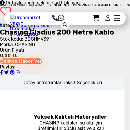
Detaylı incelemek için çift tıklayın
A 50 DÖNÜM İLAÇLAMA !
YENI AGROTOD S70 ZIRAI İLAÇLAMA DRONU İLE 10 D
Sepet Detayı
Ödemeye Geç
Sepet
Kategori:
Su Altı Drone
Chasing Gladius 200 Metre Kablo
Stok Kodu: BDGHMV39
Marka: CHASING
Ürün Fiyatı
0,00 TL
Gelince Haber Ver
Paylaş:
Detaylar
Yorumlar
Taksit Seçenekleri
Yüksek Kaliteli Materyaller
CHASING kabloları su altı için
üretilmiştir, güçlü asit ve alkali