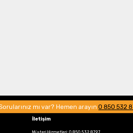
anmanın keyfini yaşayın. Taksitle ödeme imkanınız da var, bu
Drone Multikopter
Alt kategorileri görmek için hemen tıklayın.
Profesyonel Drone
Ürünleri görmek için hemen tıklayın.
Akıllı Teknoloji
Ürünleri görmek için hemen tıklayın.
Sorularınız mı var?
Hemen arayın
0 850 532 
İletişim
Müşteri Hizmetleri:
0 850 532 8797