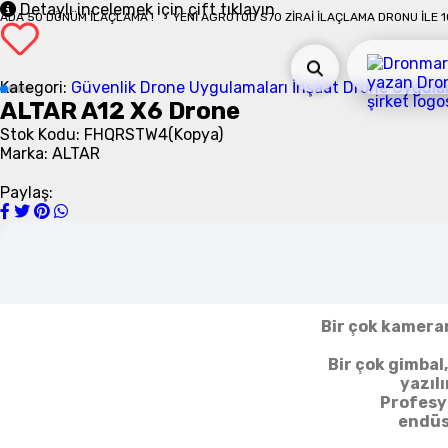
Detaylı incelemek için çift tıklayın
DÖNÜM İLAÇLAMA !
YENI AGROTOD S70 ZIRAI İLAÇLAMA DRONU İLE 10 DAKIKA
Kategori:
Güvenlik Drone Uygulamaları
İnşaat Drone Uygula
ALTAR A12 X6 Drone
Stok Kodu: FHQRSTW4(Kopya)
ALTAR X6M özgün ta
Marka: ALTAR
Yüksek yükleme kap
kuru
Paylaş:
Sistemin m
Yüksek verimli ve
Geliştiri
Bir çok kamera
Bir çok gimbal
yazıl
Profesyo
endüs