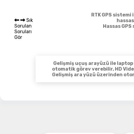
Sepet 
RTK GPS sistemi 
Sık
hassas
Sorulan
Hassas GPS s
Soruları
Gör
Gelişmiş uçuş arayüzü ile laptop 
otomatik görev verebilir, HD Vide
Gelişmiş ara yüzü üzerinden otom
Haritalama dronuyl