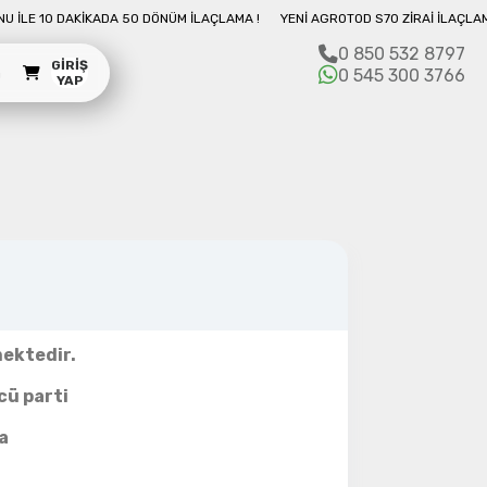
 DAKIKADA 50 DÖNÜM İLAÇLAMA !
YENI AGROTOD S70 ZIRAI İLAÇLAMA DRONU 
0 850 532 8797
GIRIŞ
m
0 545 300 3766
YAP
ne çıkmakta.
ş takımı ile
lar.
bilirsiniz.
ır.
mektedir.
cü parti
da