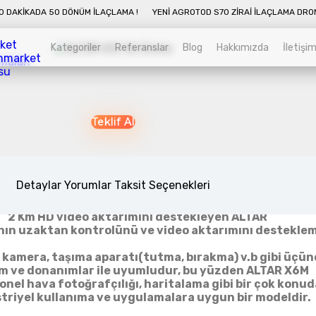
DA 50 DÖNÜM İLAÇLAMA !
YENI AGROTOD S70 ZIRAI İLAÇLAMA DRONU İLE 10
Kategoriler
Referanslar
Blog
Hakkımızda
İletişi
maları
ALTAR X6M HARİTALAMA DRONE
sarımı ve sizlere sunduğu stabil, modüler yapısı ile ö
Kategoriler
Sepet
asitesi ile ALTAR, katlanabilir kolları ve otomatik ini
Teklif Al
lumu, taşıması kolaylaştırılmış bir kasaya sahiptir.
odüler yapısı ek modülleri kolayca monte etmenizi sağ
 aktif soğutmalı motorları ile uzun süreli uçuşlar yapa
Zirai İnsansız Hava Araçları
Alt kategorileri görmek için hemen tıklayın.
Detaylar
Yorumlar
Taksit Seçenekleri
lmiş Emlid otopilot kartları ve modülleri ile donatılmışt
2 Km HD video aktarımını destekleyen ALTAR
nın uzaktan kontrolünü ve video aktarımını destekle
Endüstriyel Drone
, kamera, taşıma aparatı(tutma, bırakma) v.b gibi üçün
ım ve donanımlar ile uyumludur, bu yüzden ALTAR X6M
Alt kategorileri görmek için hemen tıklayın.
nel hava fotoğrafçılığı, haritalama gibi bir çok konu
triyel kullanıma ve uygulamalara uygun bir modeldir.