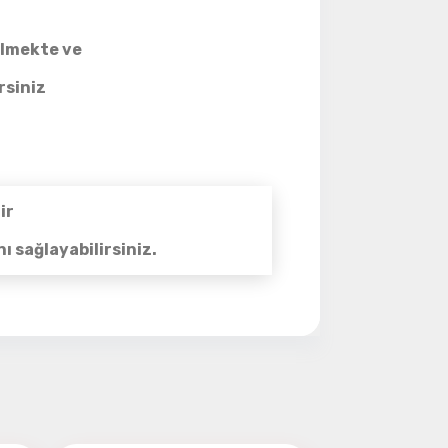
ye Geç
ilmekte ve
.
rsiniz
ir
ı sağlayabilirsiniz.
yebilirsiniz.