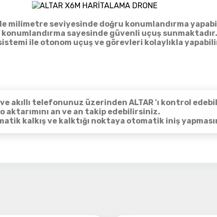
Detayı
Ödeme
ile milimetre seviyesinde doğru konumlandırma yapab
Haritalama Dronları
 konumlandırma sayesinde güvenli uçuş sunmaktadır
istemi ile otonom uçuş ve görevleri kolaylıkla yapabili
Ürünleri görmek için hemen tıklayın.
Drone Malzemeleri
ve akıllı telefonunuz üzerinden ALTAR 'ı kontrol edebil
o aktarımını an ve an takip edebilirsiniz.
Alt kategorileri görmek için hemen tıklayın.
atik kalkış ve kalktığı noktaya otomatik iniş yapmasın
Su Altı Drone
a ilgili hazır ürün olarak
DJI Pahntom 4 RTK
'yı incele
Ürünleri görmek için hemen tıklayın.