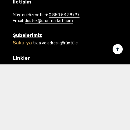
İletişim
Müşteri Hizmetleri:
0 850 532 8797
Email:
destek@dronmarket.com
Şubelerimiz
Sakarya
tıkla ve adresi görüntüle
Linkler
Ana Sayfa
İletişim
Hakkımızda
Basında Biz
Banka Bilgilerimiz
Gizlilik ve Güvenlik
Üye Ol veya Giriş Yap