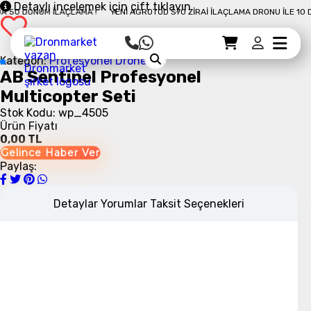
Detaylı incelemek için çift tıklayın
50 DÖNÜM İLAÇLAMA !
YENI AGROTOD S70 ZIRAI İLAÇLAMA DRONU İLE 10 DAK
Sepet Detayı
Ödemeye Geç
Sepet
Kategori:
Profesyonel Drone
AB Sentinel Profesyonel
Multicopter Seti
Stok Kodu: wp_4505
Ürün Fiyatı
0,00 TL
Gelince Haber Ver
Paylaş:
Detaylar
Yorumlar
Taksit Seçenekleri