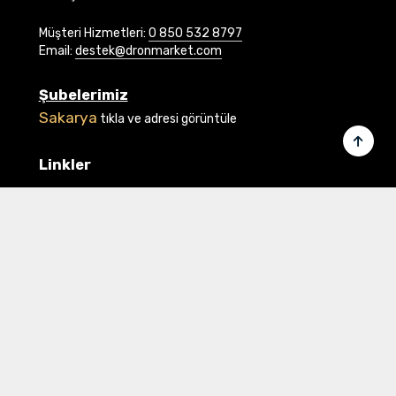
Müşteri Hizmetleri:
0 850 532 8797
Email:
destek@dronmarket.com
Şubelerimiz
Sakarya
tıkla ve adresi görüntüle
Linkler
Ana Sayfa
İletişim
Hakkımızda
Basında Biz
Banka Bilgilerimiz
Gizlilik ve Güvenlik
Üye Ol veya Giriş Yap