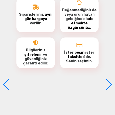
Beğenmediğinizde
Siparişleriniz
aynı
veya ürün hatalı
gün kargoya
geldiğinde
iade
verilir.
etmekte
özgürsünüz
.
Bu ürüne ilk yorumu siz yapın!
Yorum Yaz
Bilgileriniz
İster
peşin
ister
şifrelenir
ve
taksitle
öde.
güvenliğiniz
Senin seçimin.
garanti
edilir.