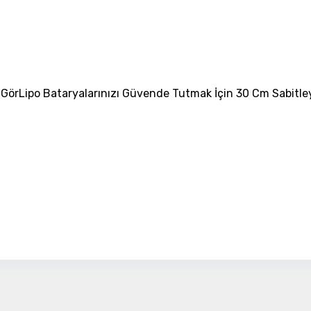
Detayı
Ödeme
Haritalama Dronları
Ürünleri görmek için hemen tıklayın.
 Gör
Lipo Bataryalarınızı Güvende Tutmak İçin 30 Cm Sabitley
Drone Malzemeleri
Alt kategorileri görmek için hemen tıklayın.
Su Altı Drone
Ürünleri görmek için hemen tıklayın.