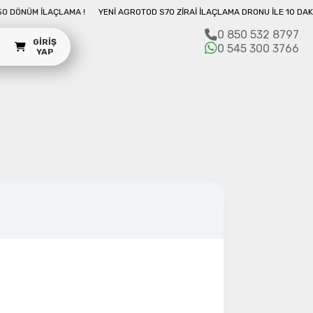
 İLE 10 DAKIKADA 50 DÖNÜM İLAÇLAMA !
YENI AGROTOD S70 ZIRAI İLAÇLAM
0 850 532 8797
GIRIŞ
m
0 545 300 3766
YAP