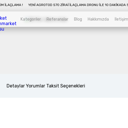
0 DAKIKADA 50 DÖNÜM İLAÇLAMA !
YENI AGROTOD S70 ZIRAI İLAÇLAMA DRONU
Kategoriler
Referanslar
Blog
Hakkımızda
İletişi
Kategoriler
Sepet
Zirai İnsansız Hava Araçları
Alt kategorileri görmek için hemen tıklayın.
Detaylar
Yorumlar
Taksit Seçenekleri
Endüstriyel Drone
Alt kategorileri görmek için hemen tıklayın.