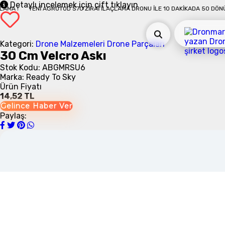
Detaylı incelemek için çift tıklayın
ADA 50 DÖNÜM İLAÇLAMA !
YENI AGROTOD S70 ZIRAI İLAÇLAMA DRONU İLE 1
Kategori:
Drone Malzemeleri
Drone Parçaları
30 Cm Velcro Askı
Stok Kodu: ABGMRSU6
Marka: Ready To Sky
Ürün Fiyatı
14,52 TL
Gelince Haber Ver
Paylaş: