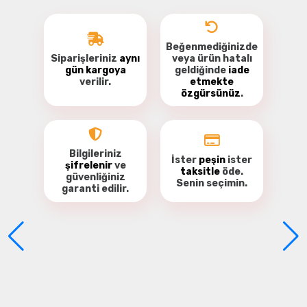
Beğenmediğinizde
Siparişleriniz
aynı
veya ürün hatalı
gün kargoya
geldiğinde
iade
verilir.
etmekte
özgürsünüz
.
Bu ürüne ilk yorumu siz yapın!
Yorum Yaz
Bilgileriniz
İster
peşin
ister
şifrelenir
ve
taksitle
öde.
güvenliğiniz
Senin seçimin.
garanti
edilir.