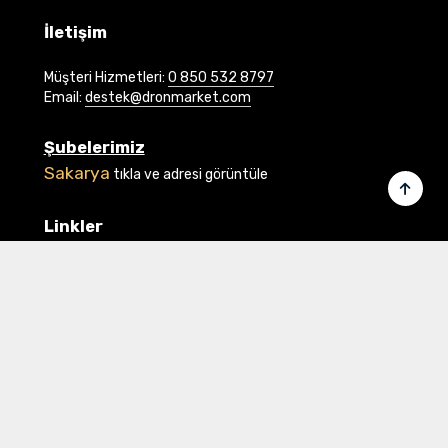
İletişim
Müşteri Hizmetleri:
0 850 532 8797
Email:
destek@dronmarket.com
Şubelerimiz
Sakarya
tıkla ve adresi görüntüle
Linkler
Ana Sayfa
İletişim
Hakkımızda
Basında Biz
Banka Bilgilerimiz
Gizlilik ve Güvenlik