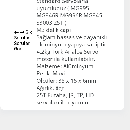
Standard Servolarla
uyumludur ( MG995
MG946R MG996R MG945
S3003 25T )
M3 delik çapı
Sık
Sağlam hassas ve dayanıklı
Sorulan
Soruları
aluminyum yapıya sahiptir.
Gör
4.2kg Tork Analog Servo
motor ile kullanılabilir.
Malzeme: Alüminyum
Renk: Mavi
Ölçüler: 35 x 15 x 6mm
Ağırlık. 8gr
25T Futaba, JR, TP, HD
servoları ile uyumlu