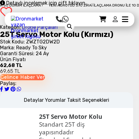
Detaylı incelemek için çift tıklayın
0 DÖNÜM İLAÇLAMA !
YENI AGROTOD S70 ZIRAI İLAÇLAMA DRONU İLE 10 DAK
Sepet Detayı
Ödemeye Geç
Sepet
Kategori:
Drone Parçaları
25T Servo Motor Kolu (Kırmızı)
Stok Kodu: ZWZTG2DW2D
Marka: Ready To Sky
Garanti Süresi: 24 Ay
Ürün Fiyatı
62,68 TL
69,65 TL
Gelince Haber Ver
Paylaş:
Detaylar
Yorumlar
Taksit Seçenekleri
25T Servo Motor Kolu
Standart 25T diş
yapısındadır