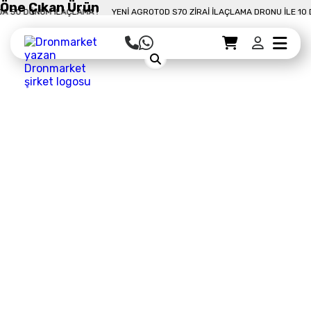
Öne Çıkan Ürün
 DÖNÜM İLAÇLAMA !
YENI AGROTOD S70 ZIRAI İLAÇLAMA DRONU İLE 10 DAKIK
Sepet Detayı
Ödemeye Geç
Sepet