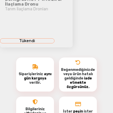
İlaçlama Dronu
Tarım İlaçlama Dronları
Tükendi
Beğenmediğinizde
Siparişleriniz
aynı
veya ürün hatalı
gün kargoya
geldiğinde
iade
verilir.
etmekte
özgürsünüz
.
Bilgileriniz
İster
peşin
ister