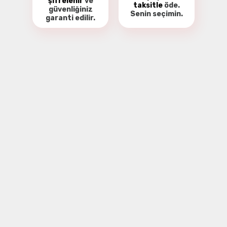
şifrelenir
ve
taksitle
öde.
güvenliğiniz
Senin seçimin.
garanti
edilir.