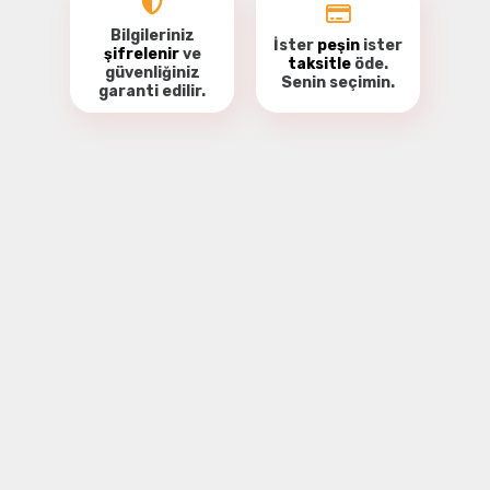
Bilgileriniz
İster
peşin
ister
şifrelenir
ve
taksitle
öde.
güvenliğiniz
Senin seçimin.
garanti
edilir.