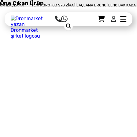
Öne Çıkan Ürün
E 10 DAKIKADA 50 DÖNÜM İLAÇLAMA !
YENI AGROTOD S70 ZIRAI İLAÇLAMA D
Sepet Detayı
Ödemeye Geç
Sepet