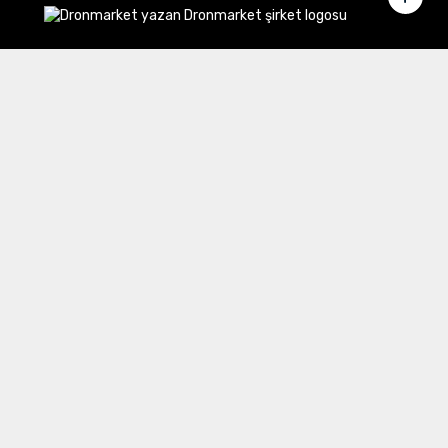
Merkez Ofis:
Gülbahar Mahallesi Cemal Sururi Sokak
Halim Meriç İş Merkezi Şişli/İstanbul
İletişim
Müşteri Hizmetleri:
0 850 532 8797
Email:
destek@dronmarket.com
Şubelerimiz
Sakarya
tıkla ve adresi görüntüle