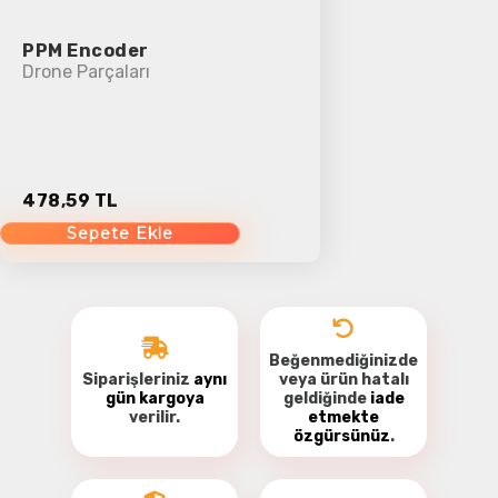
PPM Encoder
Drone Parçaları
478,59 TL
Sepete Ekle
Beğenmediğinizde
Siparişleriniz
aynı
veya ürün hatalı
gün kargoya
geldiğinde
iade
verilir.
etmekte
özgürsünüz
.