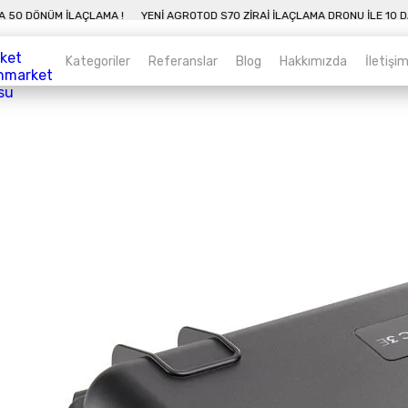
0 DAKIKADA 50 DÖNÜM İLAÇLAMA !
YENI AGROTOD S70 ZIRAI İLAÇLAMA DRON
Kategoriler
Referanslar
Blog
Hakkımızda
İletişi
Kategoriler
Sepet
Zirai İnsansız Hava Araçları
Alt kategorileri görmek için hemen tıklayın.
Endüstriyel Drone
Alt kategorileri görmek için hemen tıklayın.