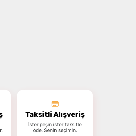
ş
Taksitli Alışveriş
İster
peşin
ister
taksitle
r.
öde. Senin seçimin.