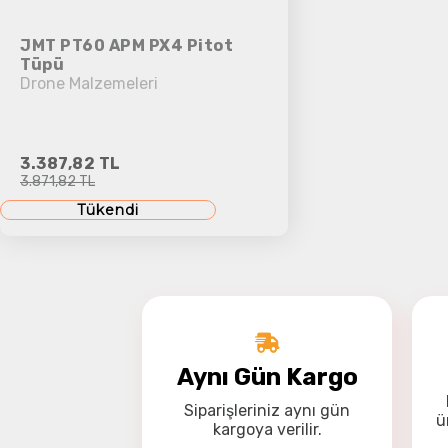
JMT PT60 APM PX4 Pitot
Tüpü
Drone Malzemeleri
3.387,82 TL
3.871,82 TL
Tükendi
Aynı Gün Kargo
Siparişleriniz
aynı gün
ü
kargoya
verilir.