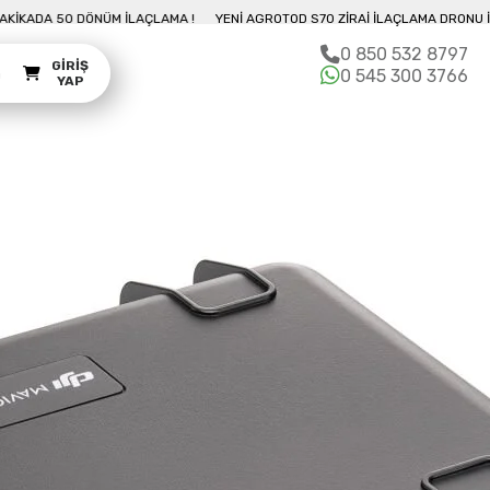
U İLE 10 DAKIKADA 50 DÖNÜM İLAÇLAMA !
YENI AGROTOD S70 ZIRAI İLAÇLAM
0 850 532 8797
GIRIŞ
m
0 545 300 3766
YAP