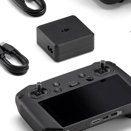
Drone Kamera ve Gimballeri
Alt kategorileri görmek için hemen tıklayın.
DJI Drone
Alt kategorileri görmek için hemen tıklayın.
İHA Drone Pilot Eğitimleri
Ürünleri görmek için hemen tıklayın.