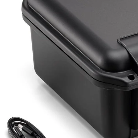
Detayı
Ödeme
Haritalama Dronları
Ürünleri görmek için hemen tıklayın.
Drone Malzemeleri
Alt kategorileri görmek için hemen tıklayın.
Su Altı Drone
Ürünleri görmek için hemen tıklayın.