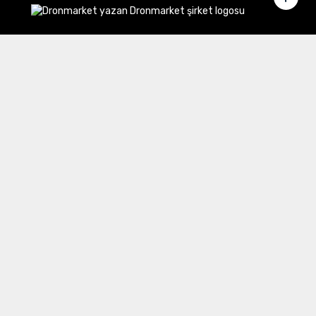
Merkez Ofis:
Gülbahar Mahallesi Cemal Sururi Sokak
Halim Meriç İş Merkezi Şişli/İstanbul
İletişim
Müşteri Hizmetleri:
0 850 532 8797
Email:
destek@dronmarket.com
Şubelerimiz
Sakarya
tıkla ve adresi görüntüle