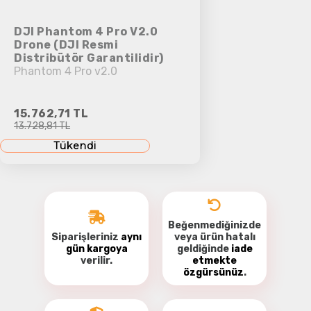
DJI Phantom 4 Pro V2.0
Drone (DJI Resmi
Distribütör Garantilidir)
Phantom 4 Pro v2.0
15.762,71 TL
13.728,81 TL
Tükendi
Beğenmediğinizde
Siparişleriniz
aynı
veya ürün hatalı
gün kargoya
geldiğinde
iade
verilir.
etmekte
özgürsünüz
.