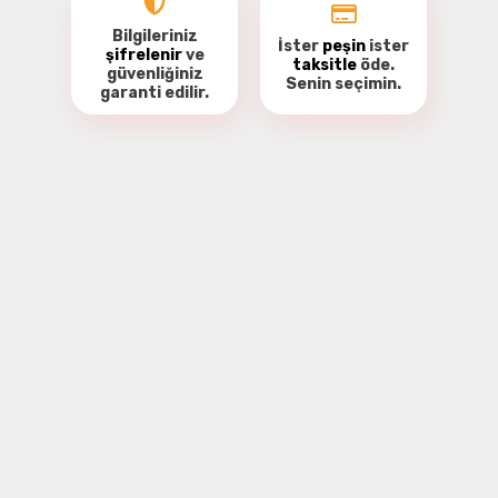
Bilgileriniz
İster
peşin
ister
şifrelenir
ve
taksitle
öde.
güvenliğiniz
Senin seçimin.
garanti
edilir.