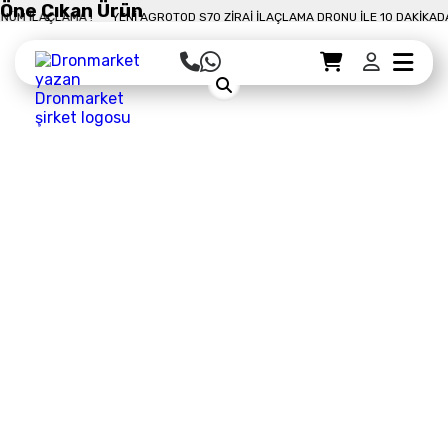
Öne Çıkan Ürün
İLAÇLAMA !
YENI AGROTOD S70 ZIRAI İLAÇLAMA DRONU İLE 10 DAKIKADA 50 
Sepet Detayı
Ödemeye Geç
Sepet