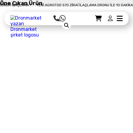
Öne Çıkan Ürün
 İLAÇLAMA !
YENI AGROTOD S70 ZIRAI İLAÇLAMA DRONU İLE 10 DAKIKADA 5
Sepet Detayı
Ödemeye Geç
Sepet