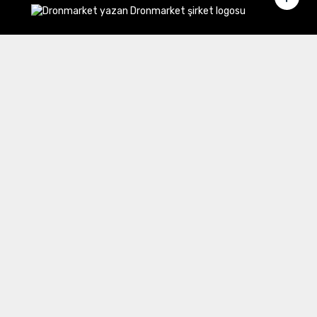
Merkez Ofis:
Gülbahar Mahallesi Cemal Sururi Sokak
Halim Meriç İş Merkezi Şişli/İstanbul
İletişim
Müşteri Hizmetleri:
0 850 532 8797
Email:
destek@dronmarket.com
Şubelerimiz
Sakarya
tıkla ve adresi görüntüle