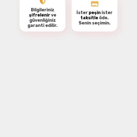
Bilgileriniz
İster
peşin
ister
şifrelenir
ve
taksitle
öde.
güvenliğiniz
Senin seçimin.
garanti
edilir.