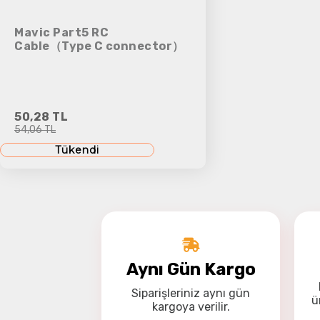
Mavic Part5 RC
Cable（Type C connector）
50,28 TL
54,06 TL
Tükendi
Aynı Gün Kargo
Siparişleriniz
aynı gün
ü
kargoya
verilir.