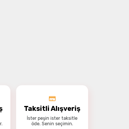
ş
Taksitli Alışveriş
İster
peşin
ister
taksitle
r.
öde. Senin seçimin.