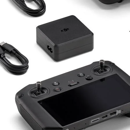
Drone Kamera ve Gimballeri
Alt kategorileri görmek için hemen tıklayın.
DJI Drone
Alt kategorileri görmek için hemen tıklayın.
İHA Drone Pilot Eğitimleri
Ürünleri görmek için hemen tıklayın.