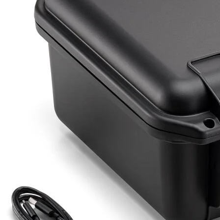
Detayı
Ödeme
Haritalama Dronları
Ürünleri görmek için hemen tıklayın.
Drone Malzemeleri
Alt kategorileri görmek için hemen tıklayın.
Su Altı Drone
Ürünleri görmek için hemen tıklayın.