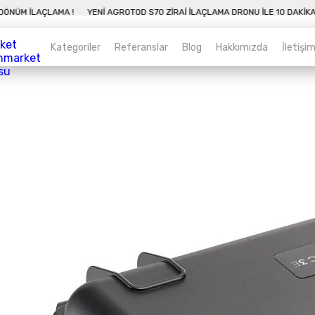
DAKIKADA 50 DÖNÜM İLAÇLAMA !
YENI AGROTOD S70 ZIRAI İLAÇLAMA DRONU İ
Kategoriler
Referanslar
Blog
Hakkımızda
İletişi
Kategoriler
Sepet
Zirai İnsansız Hava Araçları
Alt kategorileri görmek için hemen tıklayın.
Endüstriyel Drone
Alt kategorileri görmek için hemen tıklayın.