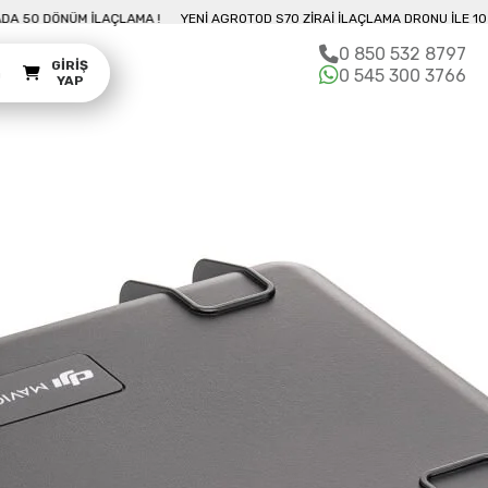
LE 10 DAKIKADA 50 DÖNÜM İLAÇLAMA !
YENI AGROTOD S70 ZIRAI İLAÇLAMA 
0 850 532 8797
GIRIŞ
m
0 545 300 3766
YAP