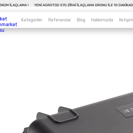
ADA 50 DÖNÜM İLAÇLAMA !
YENI AGROTOD S70 ZIRAI İLAÇLAMA DRONU İLE 1
Kategoriler
Referanslar
Blog
Hakkımızda
İletişi
Kategoriler
Sepet
Zirai İnsansız Hava Araçları
Alt kategorileri görmek için hemen tıklayın.
Endüstriyel Drone
Alt kategorileri görmek için hemen tıklayın.