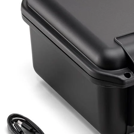
Detayı
Ödeme
Haritalama Dronları
Ürünleri görmek için hemen tıklayın.
Drone Malzemeleri
Alt kategorileri görmek için hemen tıklayın.
Su Altı Drone
Ürünleri görmek için hemen tıklayın.