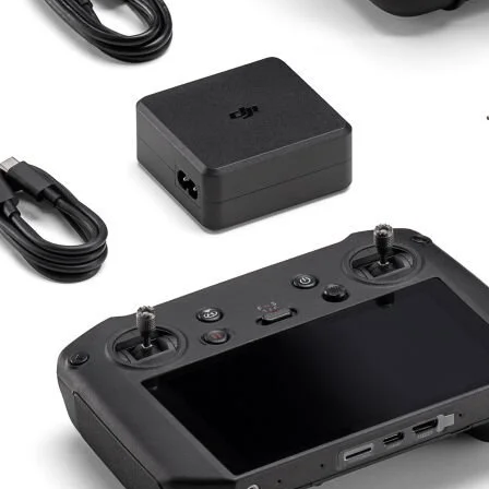
Drone Kamera ve Gimballeri
Alt kategorileri görmek için hemen tıklayın.
DJI Drone
Alt kategorileri görmek için hemen tıklayın.
İHA Drone Pilot Eğitimleri
Ürünleri görmek için hemen tıklayın.