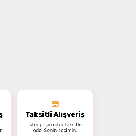
ş
Taksitli Alışveriş
İster
peşin
ister
taksitle
r.
öde. Senin seçimin.