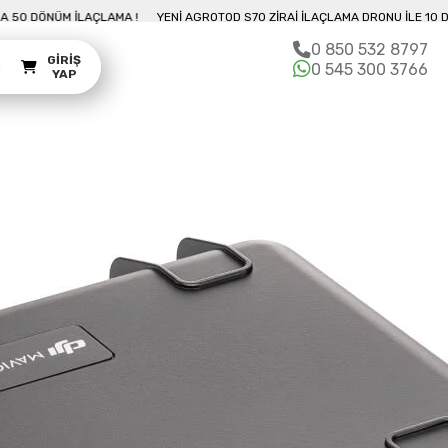
0 DAKIKADA 50 DÖNÜM İLAÇLAMA !
YENI AGROTOD S70 ZIRAI İLAÇLAMA DRONU
0 850 532 8797
GIRIŞ
m
0 545 300 3766
YAP