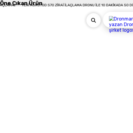
Öne Çıkan Ürün
 DÖNÜM İLAÇLAMA !
YENI AGROTOD S70 ZIRAI İLAÇLAMA DRONU İLE 10 DAKIK