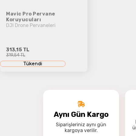
Mavic Pro Pervane
Koruyucuları
DJI Drone Pervaneleri
313,15 TL
319,54 TL
Tükendi
Aynı Gün Kargo
Siparişleriniz
aynı gün
ü
kargoya
verilir.