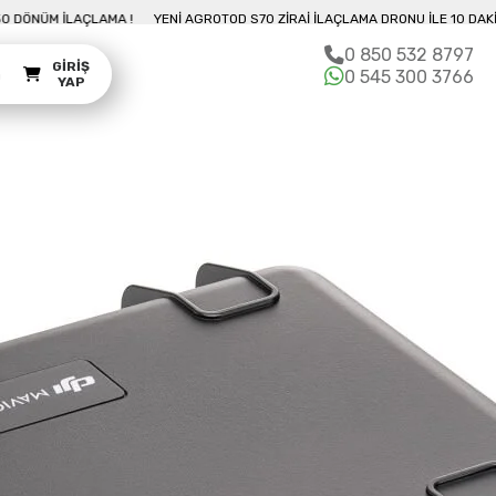
AKIKADA 50 DÖNÜM İLAÇLAMA !
YENI AGROTOD S70 ZIRAI İLAÇLAMA DRONU İ
0 850 532 8797
GIRIŞ
m
0 545 300 3766
YAP