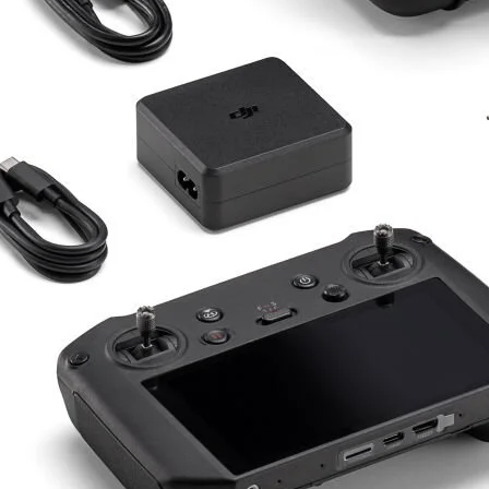
Drone Kamera ve Gimballeri
Alt kategorileri görmek için hemen tıklayın.
DJI Drone
Alt kategorileri görmek için hemen tıklayın.
İHA Drone Pilot Eğitimleri
Ürünleri görmek için hemen tıklayın.