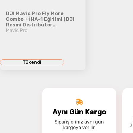
DJI Mavic Pro Fly More
Combo + İHA-1 Eğitimi (DJI
Resmi Distribütör
Garantilidir)
Mavic Pro
Tükendi
Aynı Gün Kargo
Siparişleriniz
aynı gün
ü
kargoya
verilir.