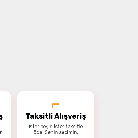
ş
Taksitli Alışveriş
İster
peşin
ister
taksitle
r.
öde. Senin seçimin.