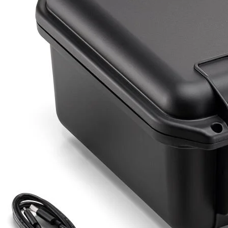
Detayı
Ödeme
Haritalama Dronları
Ürünleri görmek için hemen tıklayın.
Drone Malzemeleri
Alt kategorileri görmek için hemen tıklayın.
Su Altı Drone
Ürünleri görmek için hemen tıklayın.