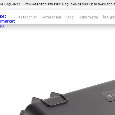
A 50 DÖNÜM İLAÇLAMA !
YENI AGROTOD S70 ZIRAI İLAÇLAMA DRONU İLE 10 D
Kategoriler
Referanslar
Blog
Hakkımızda
İletişi
Kategoriler
Sepet
Zirai İnsansız Hava Araçları
Alt kategorileri görmek için hemen tıklayın.
Endüstriyel Drone
Alt kategorileri görmek için hemen tıklayın.