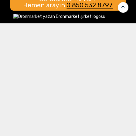
Hemen arayın
0 850 532 8797
Merkez Ofis:
Gülbahar Mahallesi Cemal Sururi Sokak
Halim Meriç İş Merkezi Şişli/İstanbul
İletişim
Müşteri Hizmetleri:
0 850 532 8797
Email:
destek@dronmarket.com