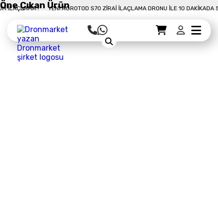
Öne Çıkan Ürün
 10 DAKIKADA 50 DÖNÜM İLAÇLAMA !
YENI AGROTOD S70 ZIRAI İLAÇLAMA DR
Sepet Detayı
Ödemeye Geç
Sepet