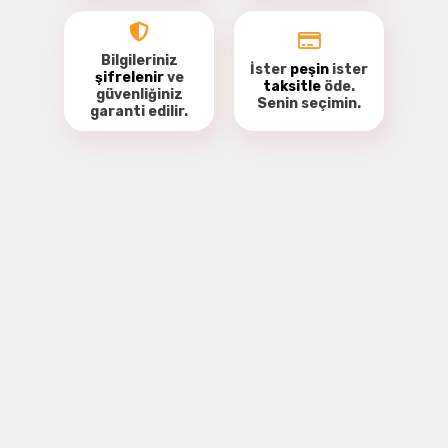
Bilgileriniz
İster
peşin
ister
şifrelenir
ve
taksitle
öde.
güvenliğiniz
Senin seçimin.
garanti
edilir.