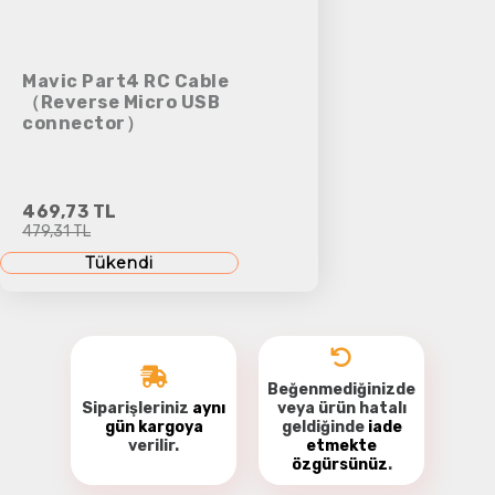
Mavic Part4 RC Cable
（Reverse Micro USB
connector）
469,73 TL
479,31 TL
Tükendi
Beğenmediğinizde
Siparişleriniz
aynı
veya ürün hatalı
gün kargoya
geldiğinde
iade
verilir.
etmekte
özgürsünüz
.