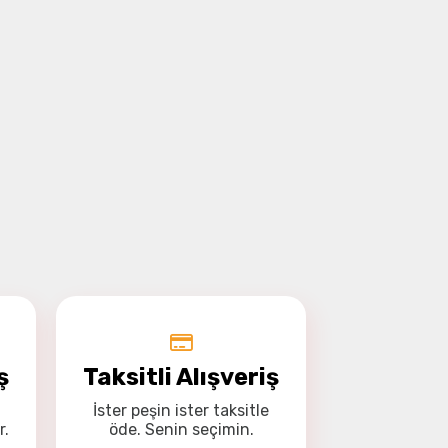
ş
Taksitli Alışveriş
İster
peşin
ister
taksitle
r.
öde. Senin seçimin.