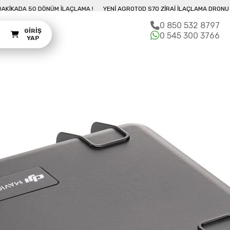
U İLE 10 DAKIKADA 50 DÖNÜM İLAÇLAMA !
YENI AGROTOD S70 ZIRAI İLAÇLAM
0 850 532 8797
GIRIŞ
m
0 545 300 3766
YAP