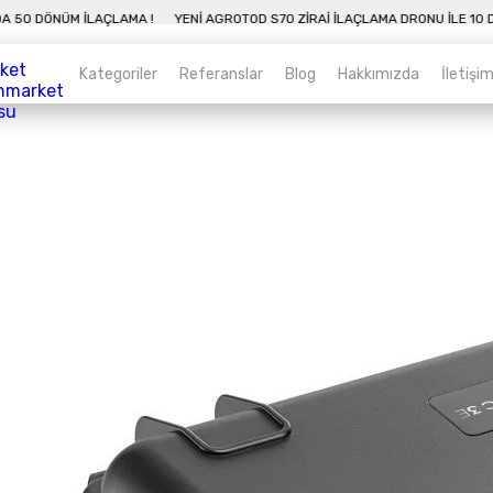
0 DAKIKADA 50 DÖNÜM İLAÇLAMA !
YENI AGROTOD S70 ZIRAI İLAÇLAMA DRON
Kategoriler
Referanslar
Blog
Hakkımızda
İletişi
Kategoriler
Sepet
Zirai İnsansız Hava Araçları
Alt kategorileri görmek için hemen tıklayın.
Endüstriyel Drone
Alt kategorileri görmek için hemen tıklayın.