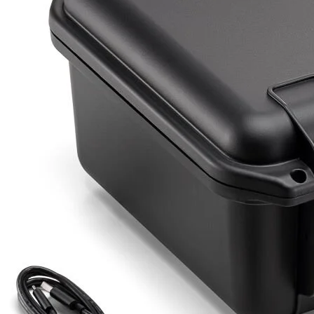
Detayı
Ödeme
Haritalama Dronları
Ürünleri görmek için hemen tıklayın.
Drone Malzemeleri
Alt kategorileri görmek için hemen tıklayın.
Su Altı Drone
Ürünleri görmek için hemen tıklayın.