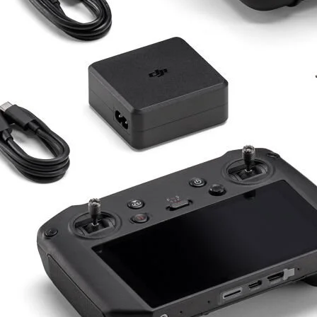
Drone Kamera ve Gimballeri
Alt kategorileri görmek için hemen tıklayın.
DJI Drone
Alt kategorileri görmek için hemen tıklayın.
İHA Drone Pilot Eğitimleri
Ürünleri görmek için hemen tıklayın.