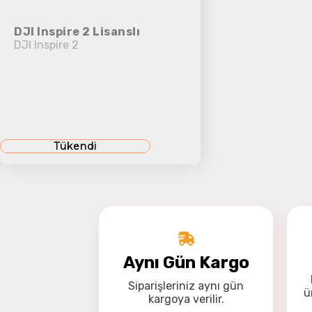
DJI Inspire 2 Lisanslı
DJI Inspire 2
Tükendi
Aynı Gün Kargo
Siparişleriniz
aynı gün
ü
kargoya
verilir.