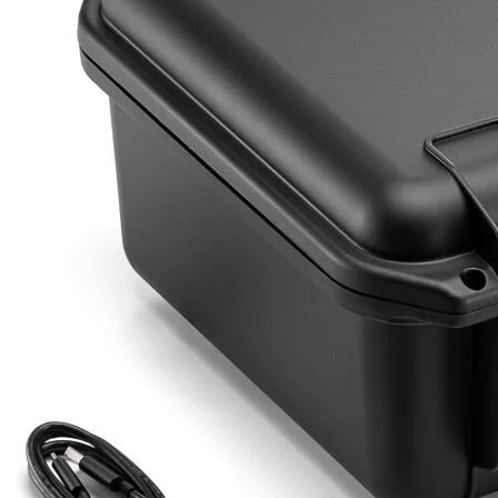
Detayı
Ödeme
Haritalama Dronları
Ürünleri görmek için hemen tıklayın.
Drone Malzemeleri
Alt kategorileri görmek için hemen tıklayın.
Su Altı Drone
Ürünleri görmek için hemen tıklayın.