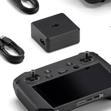
Drone Kamera ve Gimballeri
Alt kategorileri görmek için hemen tıklayın.
DJI Drone
Alt kategorileri görmek için hemen tıklayın.
İHA Drone Pilot Eğitimleri
Ürünleri görmek için hemen tıklayın.