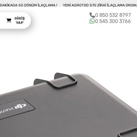
NU İLE 10 DAKIKADA 50 DÖNÜM İLAÇLAMA !
YENI AGROTOD S70 ZIRAI İLAÇLA
0 850 532 8797
GIRIŞ
m
0 545 300 3766
YAP