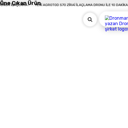
Öne Çıkan Ürün
IKADA 50 DÖNÜM İLAÇLAMA !
YENI AGROTOD S70 ZIRAI İLAÇLAMA DRONU İLE 