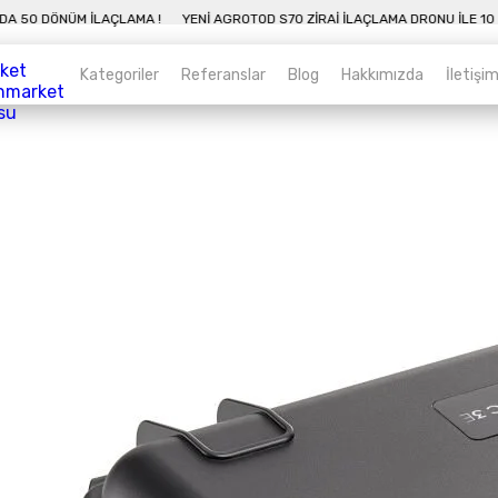
10 DAKIKADA 50 DÖNÜM İLAÇLAMA !
YENI AGROTOD S70 ZIRAI İLAÇLAMA DRO
Kategoriler
Referanslar
Blog
Hakkımızda
İletişi
Kategoriler
Sepet
Zirai İnsansız Hava Araçları
Alt kategorileri görmek için hemen tıklayın.
Endüstriyel Drone
Alt kategorileri görmek için hemen tıklayın.