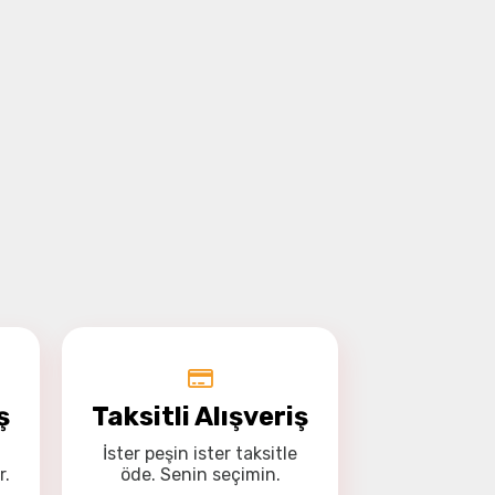
ş
Taksitli Alışveriş
İster
peşin
ister
taksitle
r.
öde. Senin seçimin.