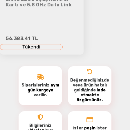
Kartı ve 5.8 GHz Data Link
56.383,41 TL
Tükendi
Beğenmediğinizde
Siparişleriniz
aynı
veya ürün hatalı
gün kargoya
geldiğinde
iade
verilir.
etmekte
özgürsünüz
.
Bilgileriniz
İster
peşin
ister