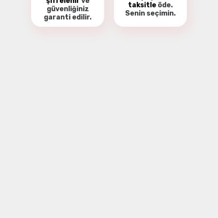
şifrelenir
ve
taksitle
öde.
güvenliğiniz
Senin seçimin.
garanti
edilir.