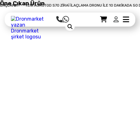
Öne Çıkan Ürün
 DAKIKADA 50 DÖNÜM İLAÇLAMA !
YENI AGROTOD S70 ZIRAI İLAÇLAMA DRONU
Sepet Detayı
Ödemeye Geç
Sepet