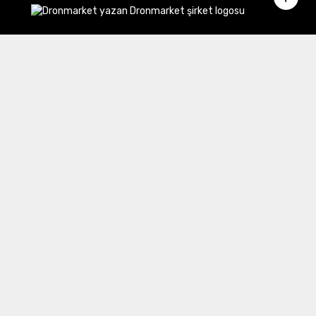
Merkez Ofis:
Gülbahar Mahallesi Cemal Sururi Sokak
Halim Meriç İş Merkezi Şişli/İstanbul
İletişim
Müşteri Hizmetleri:
0 850 532 8797
Email:
destek@dronmarket.com
Şubelerimiz
Sakarya
tıkla ve adresi görüntüle