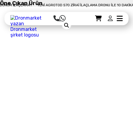
Öne Çıkan Ürün
M İLAÇLAMA !
YENI AGROTOD S70 ZIRAI İLAÇLAMA DRONU İLE 10 DAKIKADA 
Sepet Detayı
Ödemeye Geç
Sepet