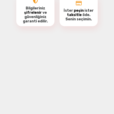
Bilgileriniz
İster
peşin
ister
şifrelenir
ve
taksitle
öde.
güvenliğiniz
Senin seçimin.
garanti
edilir.