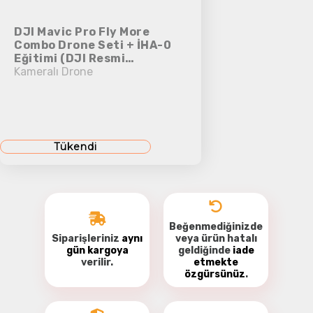
DJI Mavic Pro Fly More
Combo Drone Seti + İHA-0
Eğitimi (DJI Resmi
Distribütör Garantilidir)
Kameralı Drone
Tükendi
Beğenmediğinizde
Siparişleriniz
aynı
veya ürün hatalı
gün kargoya
geldiğinde
iade
verilir.
etmekte
özgürsünüz
.