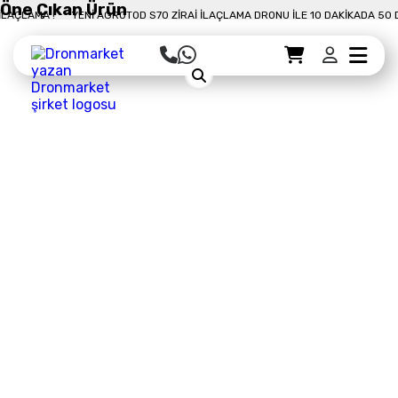
Öne Çıkan Ürün
10 DAKIKADA 50 DÖNÜM İLAÇLAMA !
YENI AGROTOD S70 ZIRAI İLAÇLAMA DRON
Sepet Detayı
Ödemeye Geç
Sepet