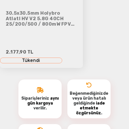
30.5x30.5mm Holybro
Atlatl HV V2 5.8G 40CH
25/200/500 / 800mW FPV
Verici Dahili Mikrofon
2.177,90 TL
Tükendi
Beğenmediğinizde
Siparişleriniz
aynı
veya ürün hatalı
gün kargoya
geldiğinde
iade
verilir.
etmekte
özgürsünüz
.