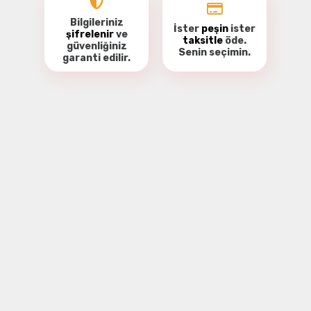
Bilgileriniz
İster
peşin
ister
şifrelenir
ve
taksitle
öde.
güvenliğiniz
Senin seçimin.
garanti
edilir.