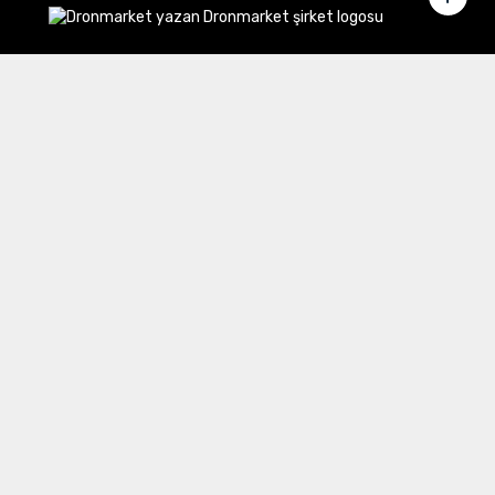
Merkez Ofis:
Gülbahar Mahallesi Cemal Sururi Sokak
Halim Meriç İş Merkezi Şişli/İstanbul
İletişim
Müşteri Hizmetleri:
0 850 532 8797
Email:
destek@dronmarket.com
Şubelerimiz
Sakarya
tıkla ve adresi görüntüle