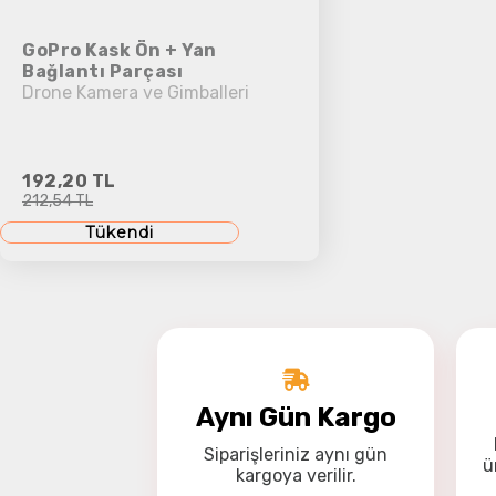
GoPro Kask Ön + Yan
Bağlantı Parçası
Drone Kamera ve Gimballeri
192,20 TL
212,54 TL
Tükendi
Aynı Gün Kargo
Siparişleriniz
aynı gün
ü
kargoya
verilir.