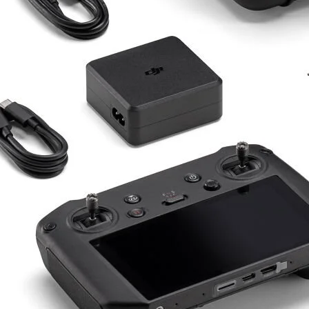
Drone Kamera ve Gimballeri
Alt kategorileri görmek için hemen tıklayın.
DJI Drone
Alt kategorileri görmek için hemen tıklayın.
İHA Drone Pilot Eğitimleri
Ürünleri görmek için hemen tıklayın.