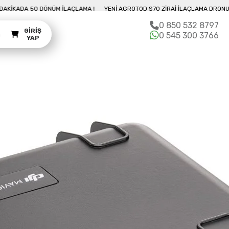
U İLE 10 DAKIKADA 50 DÖNÜM İLAÇLAMA !
YENI AGROTOD S70 ZIRAI İLAÇLA
0 850 532 8797
GIRIŞ
m
0 545 300 3766
YAP