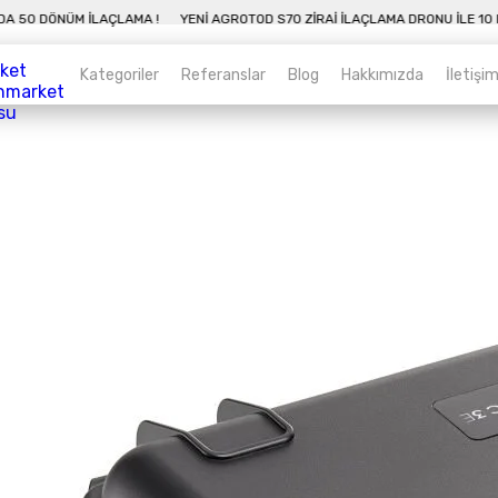
10 DAKIKADA 50 DÖNÜM İLAÇLAMA !
YENI AGROTOD S70 ZIRAI İLAÇLAMA DRON
Kategoriler
Referanslar
Blog
Hakkımızda
İletişi
Kategoriler
Sepet
Zirai İnsansız Hava Araçları
Alt kategorileri görmek için hemen tıklayın.
Endüstriyel Drone
Alt kategorileri görmek için hemen tıklayın.