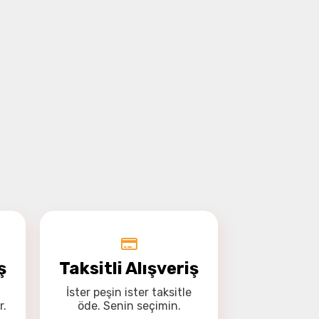
ş
Taksitli Alışveriş
İster
peşin
ister
taksitle
r.
öde. Senin seçimin.