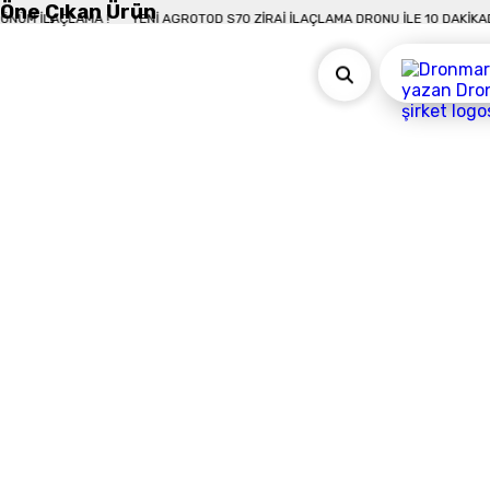
Öne Çıkan Ürün
KADA 50 DÖNÜM İLAÇLAMA !
YENI AGROTOD S70 ZIRAI İLAÇLAMA DRONU İLE 