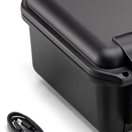
Detayı
Ödeme
Haritalama Dronları
Ürünleri görmek için hemen tıklayın.
Drone Malzemeleri
Alt kategorileri görmek için hemen tıklayın.
Su Altı Drone
Ürünleri görmek için hemen tıklayın.