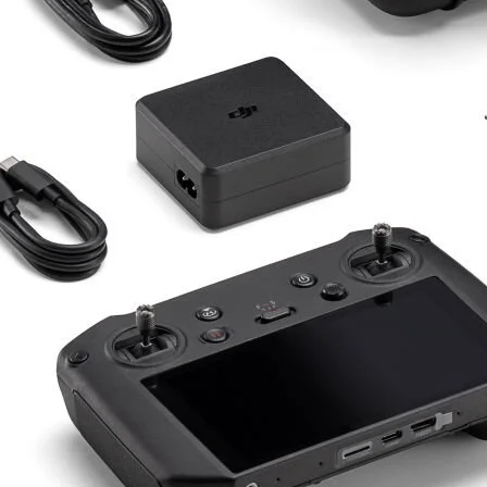
Drone Kamera ve Gimballeri
Alt kategorileri görmek için hemen tıklayın.
DJI Drone
Alt kategorileri görmek için hemen tıklayın.
İHA Drone Pilot Eğitimleri
Ürünleri görmek için hemen tıklayın.