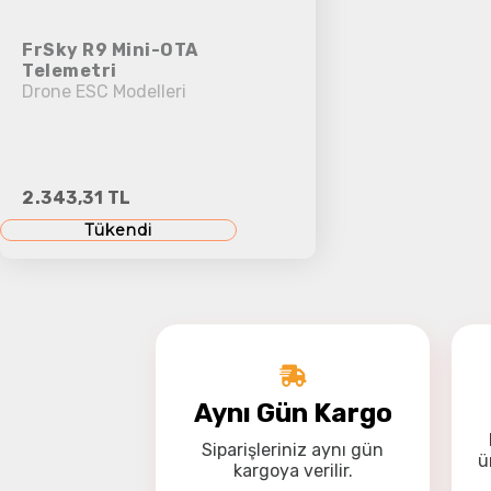
FrSky R9 Mini-OTA
Telemetri
Drone ESC Modelleri
2.343,31 TL
Tükendi
Aynı Gün Kargo
Siparişleriniz
aynı gün
ü
kargoya
verilir.