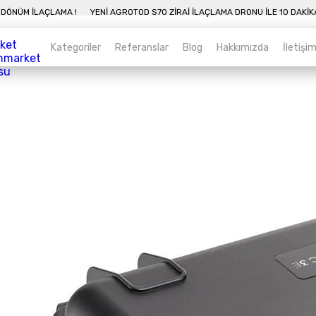
KADA 50 DÖNÜM İLAÇLAMA !
YENI AGROTOD S70 ZIRAI İLAÇLAMA DRONU İLE 
Kategoriler
Referanslar
Blog
Hakkımızda
İletişi
Kategoriler
Sepet
Zirai İnsansız Hava Araçları
Alt kategorileri görmek için hemen tıklayın.
Endüstriyel Drone
Alt kategorileri görmek için hemen tıklayın.