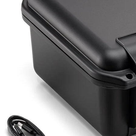
Detayı
Ödeme
Haritalama Dronları
Ürünleri görmek için hemen tıklayın.
Drone Malzemeleri
Alt kategorileri görmek için hemen tıklayın.
Su Altı Drone
Ürünleri görmek için hemen tıklayın.