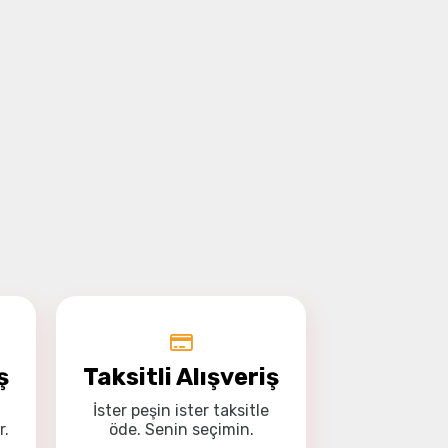
ş
Taksitli Alışveriş
İster
peşin
ister
taksitle
r.
öde. Senin seçimin.