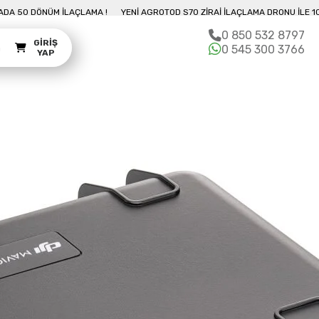
10 DAKIKADA 50 DÖNÜM İLAÇLAMA !
YENI AGROTOD S70 ZIRAI İLAÇLAMA DRO
0 850 532 8797
GIRIŞ
m
0 545 300 3766
YAP