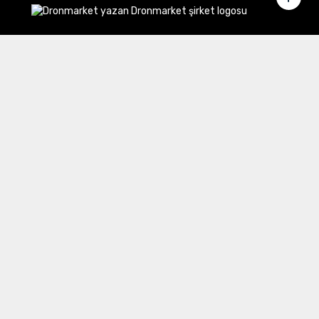
Merkez Ofis:
Gülbahar Mahallesi Cemal Sururi Sokak
Halim Meriç İş Merkezi Şişli/İstanbul
İletişim
Müşteri Hizmetleri:
0 850 532 8797
Email:
destek@dronmarket.com
Şubelerimiz
Sakarya
tıkla ve adresi görüntüle