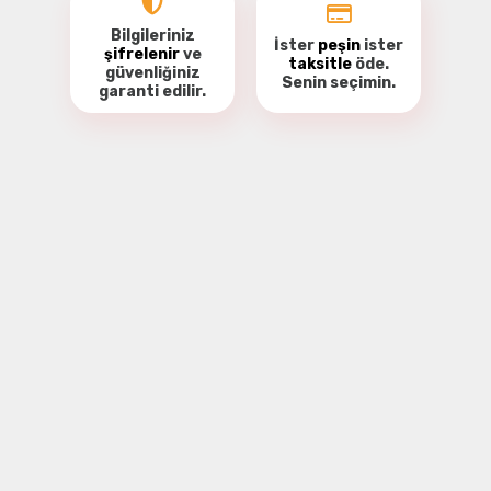
Bilgileriniz
İster
peşin
ister
şifrelenir
ve
taksitle
öde.
güvenliğiniz
Senin seçimin.
garanti
edilir.