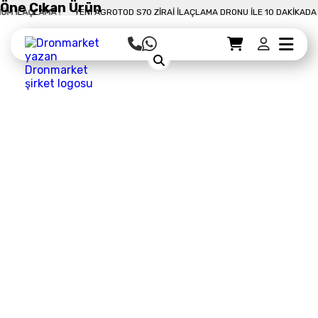
Öne Çıkan Ürün
E 10 DAKIKADA 50 DÖNÜM İLAÇLAMA !
YENI AGROTOD S70 ZIRAI İLAÇLAMA D
Sepet Detayı
Ödemeye Geç
Sepet