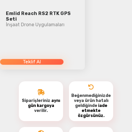
Emlid Reach RS2 RTK GPS
Seti
İnşaat Drone Uygulamaları
Teklif Al
Beğenmediğinizde
Siparişleriniz
aynı
veya ürün hatalı
gün kargoya
geldiğinde
iade
verilir.
etmekte
özgürsünüz
.