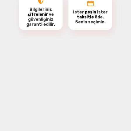
Bilgileriniz
İster
peşin
ister
şifrelenir
ve
taksitle
öde.
güvenliğiniz
Senin seçimin.
garanti
edilir.