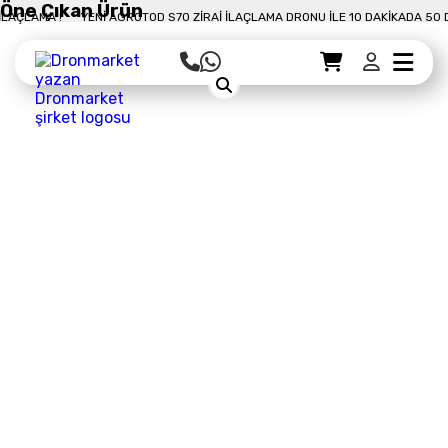
Öne Çıkan Ürün
0 DAKIKADA 50 DÖNÜM İLAÇLAMA !
YENI AGROTOD S70 ZIRAI İLAÇLAMA DRONU
Sepet Detayı
Ödemeye Geç
Sepet