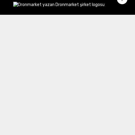
Merkez Ofis:
Gülbahar Mahallesi Cemal Sururi Sokak
Halim Meriç İş Merkezi Şişli/İstanbul
İletişim
Müşteri Hizmetleri:
0 850 532 8797
Email:
destek@dronmarket.com
Şubelerimiz
Sakarya
tıkla ve adresi görüntüle