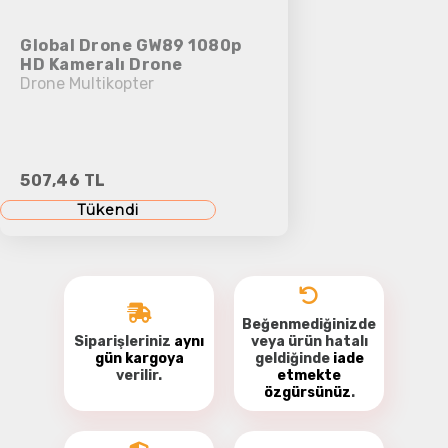
Global Drone GW89 1080p
HD Kameralı Drone
Drone Multikopter
507,46 TL
Tükendi
Beğenmediğinizde
Siparişleriniz
aynı
veya ürün hatalı
gün kargoya
geldiğinde
iade
verilir.
etmekte
özgürsünüz
.