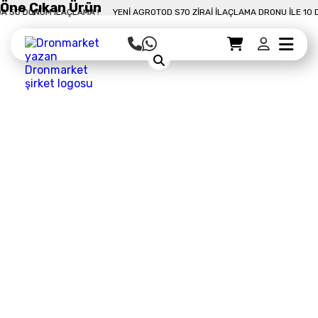
Öne Çıkan Ürün
 DÖNÜM İLAÇLAMA !
YENI AGROTOD S70 ZIRAI İLAÇLAMA DRONU İLE 10 DAKI
Sepet Detayı
Ödemeye Geç
Sepet