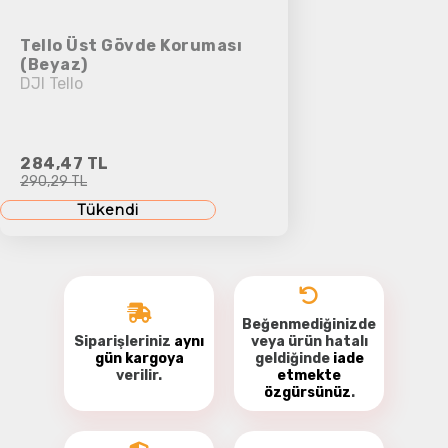
Tello Üst Gövde Koruması
(Beyaz)
DJI Tello
284,47 TL
290,29 TL
Tükendi
Beğenmediğinizde
Siparişleriniz
aynı
veya ürün hatalı
gün kargoya
geldiğinde
iade
verilir.
etmekte
özgürsünüz
.