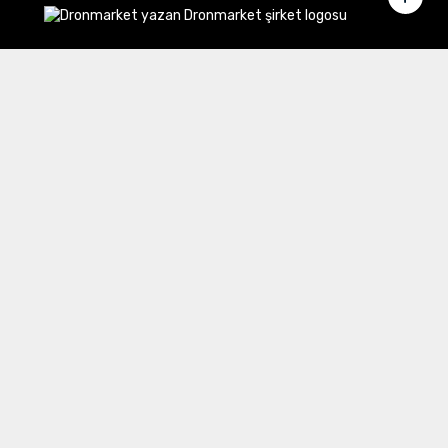
Merkez Ofis:
Gülbahar Mahallesi Cemal Sururi Sokak
Halim Meriç İş Merkezi Şişli/İstanbul
İletişim
Müşteri Hizmetleri:
0 850 532 8797
Email:
destek@dronmarket.com
Şubelerimiz
Sakarya
tıkla ve adresi görüntüle