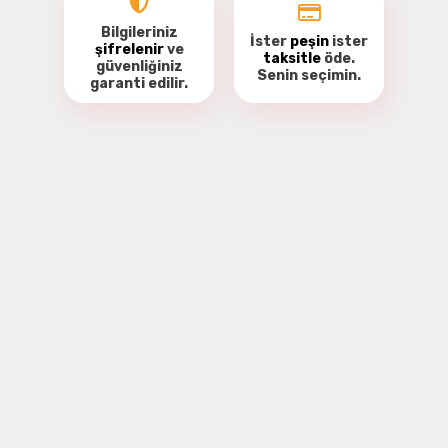
Bilgileriniz
İster
peşin
ister
şifrelenir
ve
taksitle
öde.
güvenliğiniz
Senin seçimin.
garanti
edilir.