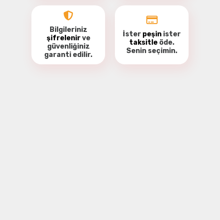
Bilgileriniz
İster
peşin
ister
şifrelenir
ve
taksitle
öde.
güvenliğiniz
Senin seçimin.
garanti
edilir.