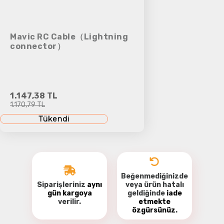
Mavic RC Cable（Lightning
connector）
1.147,38 TL
1.170,79 TL
Tükendi
Beğenmediğinizde
Siparişleriniz
aynı
veya ürün hatalı
gün kargoya
geldiğinde
iade
verilir.
etmekte
özgürsünüz
.