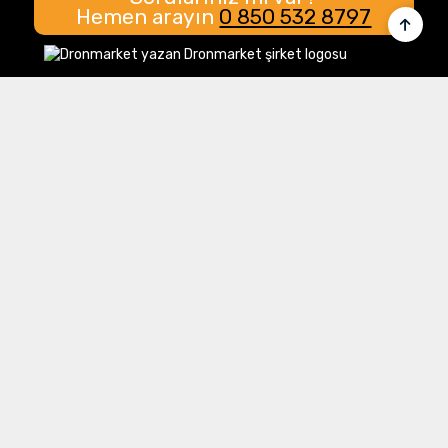
Hemen arayın
0 850 532 8797
Merkez Ofis:
Gülbahar Mahallesi Cemal Sururi Sokak
Halim Meriç İş Merkezi Şişli/İstanbul
İletişim
Müşteri Hizmetleri:
0 850 532 8797
Email:
destek@dronmarket.com