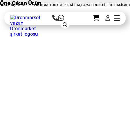
Öne Çıkan Ürün
LAÇLAMA !
YENI AGROTOD S70 ZIRAI İLAÇLAMA DRONU İLE 10 DAKIKADA 50 
Sepet Detayı
Ödemeye Geç
Sepet