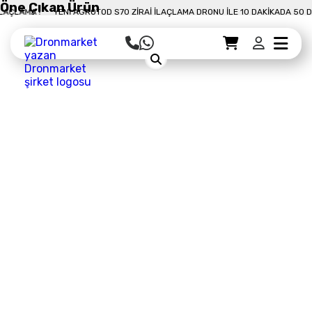
Öne Çıkan Ürün
 DAKIKADA 50 DÖNÜM İLAÇLAMA !
YENI AGROTOD S70 ZIRAI İLAÇLAMA DRONU
Sepet Detayı
Ödemeye Geç
Sepet