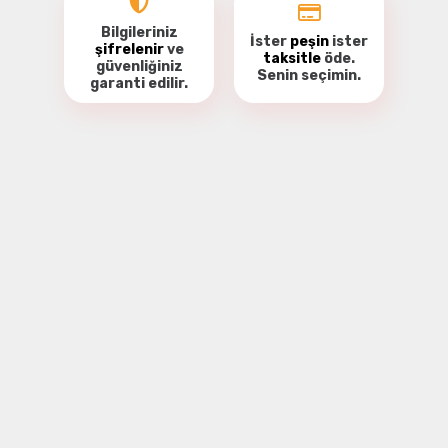
Bilgileriniz
İster
peşin
ister
şifrelenir
ve
taksitle
öde.
güvenliğiniz
Senin seçimin.
garanti
edilir.