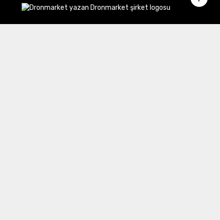
Merkez Ofis:
Gülbahar Mahallesi Cemal Sururi Sokak
Halim Meriç İş Merkezi Şişli/İstanbul
İletişim
Müşteri Hizmetleri:
0 850 532 8797
Email:
destek@dronmarket.com
Şubelerimiz
Sakarya
tıkla ve adresi görüntüle