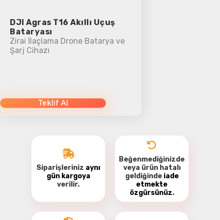
DJI Agras T16 Akıllı Uçuş
Bataryası
Zirai İlaçlama Drone Batarya ve
Şarj Cihazı
Teklif Al
Beğenmediğinizde
Siparişleriniz
aynı
veya ürün hatalı
gün kargoya
geldiğinde
iade
verilir.
etmekte
özgürsünüz
.