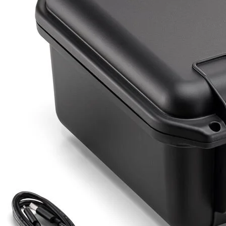
Detayı
Ödeme
Haritalama Dronları
Ürünleri görmek için hemen tıklayın.
Drone Malzemeleri
Alt kategorileri görmek için hemen tıklayın.
Su Altı Drone
Ürünleri görmek için hemen tıklayın.