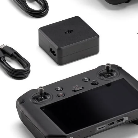
Drone Kamera ve Gimballeri
Alt kategorileri görmek için hemen tıklayın.
DJI Drone
Alt kategorileri görmek için hemen tıklayın.
İHA Drone Pilot Eğitimleri
Ürünleri görmek için hemen tıklayın.