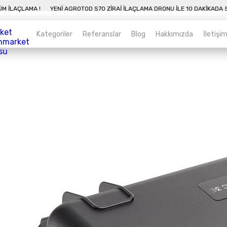
A 50 DÖNÜM İLAÇLAMA !
YENI AGROTOD S70 ZIRAI İLAÇLAMA DRONU İLE 10 D
Kategoriler
Referanslar
Blog
Hakkımızda
İletişi
Kategoriler
Sepet
Zirai İnsansız Hava Araçları
Alt kategorileri görmek için hemen tıklayın.
Endüstriyel Drone
Alt kategorileri görmek için hemen tıklayın.