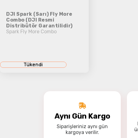
DJI Spark (Sarı) Fly More
Combo (DJI Resmi
Distribütör Garantilidir)
Spark Fly More Combo
Tükendi
Aynı Gün Kargo
Siparişleriniz
aynı gün
ü
kargoya
verilir.