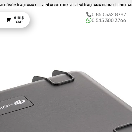
AKIKADA 50 DÖNÜM İLAÇLAMA !
YENI AGROTOD S70 ZIRAI İLAÇLAMA DRONU İ
0 850 532 8797
GIRIŞ
m
0 545 300 3766
YAP