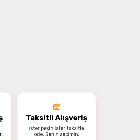
ş
Taksitli Alışveriş
İster
peşin
ister
taksitle
r.
öde. Senin seçimin.