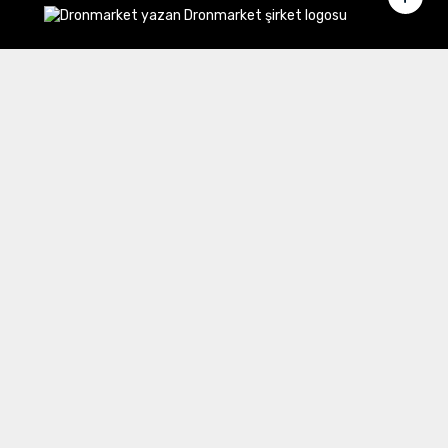
Merkez Ofis:
Gülbahar Mahallesi Cemal Sururi Sokak
Halim Meriç İş Merkezi Şişli/İstanbul
İletişim
Müşteri Hizmetleri:
0 850 532 8797
Email:
destek@dronmarket.com
Şubelerimiz
Sakarya
tıkla ve adresi görüntüle