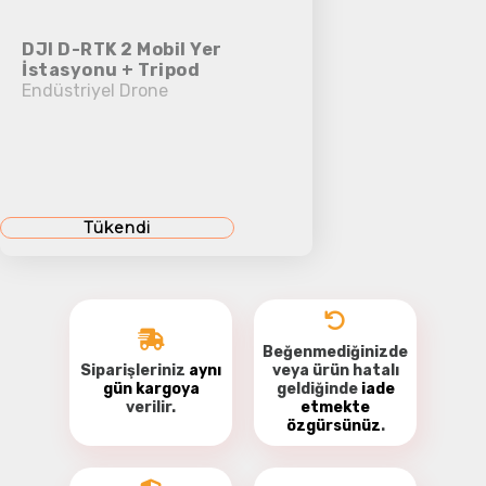
DJI D-RTK 2 Mobil Yer
İstasyonu + Tripod
Endüstriyel Drone
Tükendi
Beğenmediğinizde
Siparişleriniz
aynı
veya ürün hatalı
gün kargoya
geldiğinde
iade
verilir.
etmekte
özgürsünüz
.