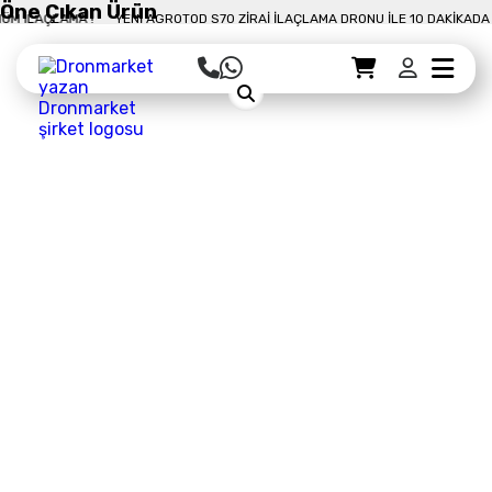
Öne Çıkan Ürün
E 10 DAKIKADA 50 DÖNÜM İLAÇLAMA !
YENI AGROTOD S70 ZIRAI İLAÇLAMA D
Sepet Detayı
Ödemeye Geç
Sepet