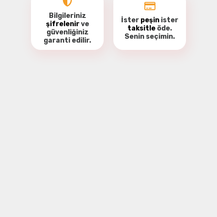
Bilgileriniz
İster
peşin
ister
şifrelenir
ve
taksitle
öde.
güvenliğiniz
Senin seçimin.
garanti
edilir.