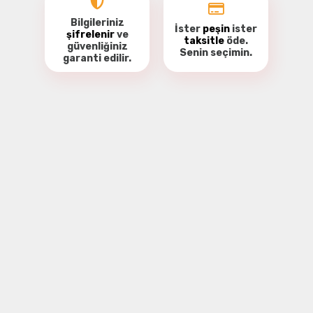
Bilgileriniz
İster
peşin
ister
şifrelenir
ve
taksitle
öde.
güvenliğiniz
Senin seçimin.
garanti
edilir.