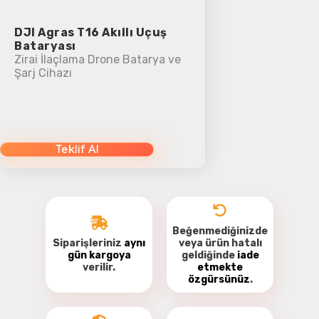
DJI Agras T16 Akıllı Uçuş
Bataryası
Zirai İlaçlama Drone Batarya ve
Şarj Cihazı
Teklif Al
Beğenmediğinizde
Siparişleriniz
aynı
veya ürün hatalı
gün kargoya
geldiğinde
iade
verilir.
etmekte
özgürsünüz
.