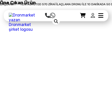
Öne Çıkan Ürün
0 DAKIKADA 50 DÖNÜM İLAÇLAMA !
YENI AGROTOD S70 ZIRAI İLAÇLAMA DRONU
Sepet Detayı
Ödemeye Geç
Sepet