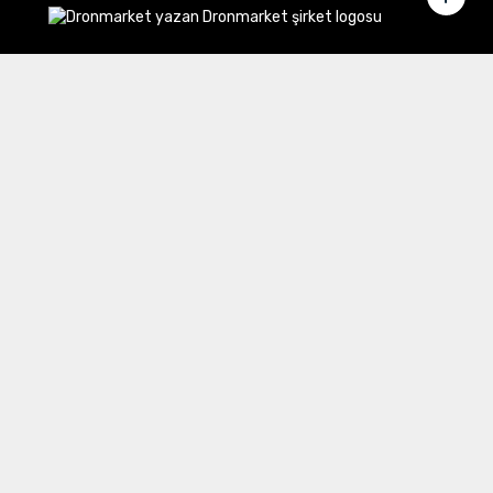
Merkez Ofis:
Gülbahar Mahallesi Cemal Sururi Sokak
Halim Meriç İş Merkezi Şişli/İstanbul
İletişim
Müşteri Hizmetleri:
0 850 532 8797
Email:
destek@dronmarket.com
Şubelerimiz
Sakarya
tıkla ve adresi görüntüle