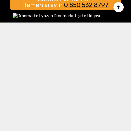
Hemen arayın
0 850 532 8797
Merkez Ofis:
Gülbahar Mahallesi Cemal Sururi Sokak
Halim Meriç İş Merkezi Şişli/İstanbul
İletişim
Müşteri Hizmetleri:
0 850 532 8797
Email:
destek@dronmarket.com