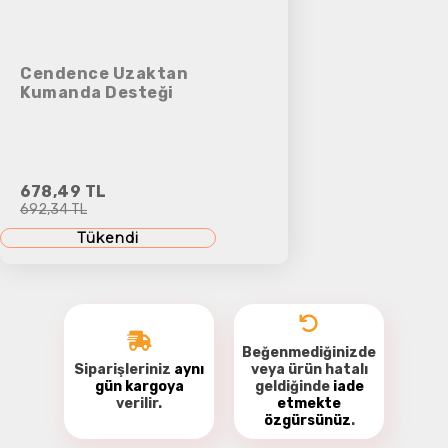
Cendence Uzaktan
Kumanda Desteği
678,49 TL
692,34 TL
Tükendi
Beğenmediğinizde
Siparişleriniz
aynı
veya ürün hatalı
gün kargoya
geldiğinde
iade
verilir.
etmekte
özgürsünüz
.