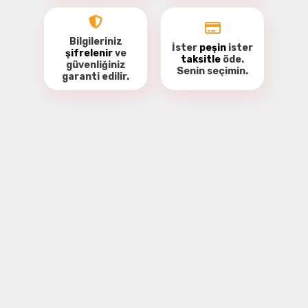
Bilgileriniz
İster
peşin
ister
şifrelenir
ve
taksitle
öde.
güvenliğiniz
Senin seçimin.
garanti
edilir.