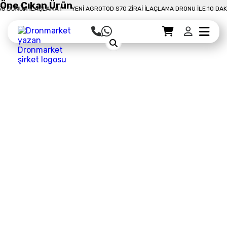
Öne Çıkan Ürün
NÜM İLAÇLAMA !
YENI AGROTOD S70 ZIRAI İLAÇLAMA DRONU İLE 10 DAKIKAD
Sepet Detayı
Ödemeye Geç
Sepet