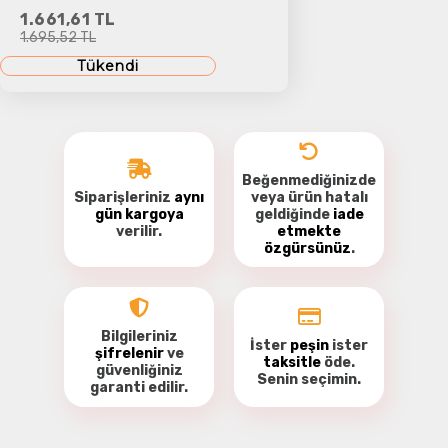
1.661,61 TL
1.695,52 TL
Tükendi
Beğenmediğinizde
Siparişleriniz
aynı
veya ürün hatalı
gün kargoya
geldiğinde
iade
verilir.
etmekte
özgürsünüz
.
Bilgileriniz
İster
peşin
ister
şifrelenir
ve
taksitle
öde.
güvenliğiniz
Senin seçimin.
garanti
edilir.