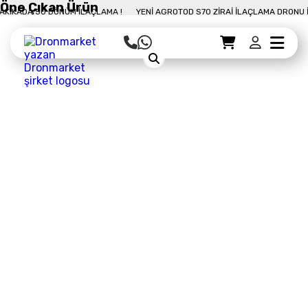
Öne Çıkan Ürün
A 50 DÖNÜM İLAÇLAMA !
YENI AGROTOD S70 ZIRAI İLAÇLAMA DRONU İLE 10 D
Sepet Detayı
Ödemeye Geç
Sepet