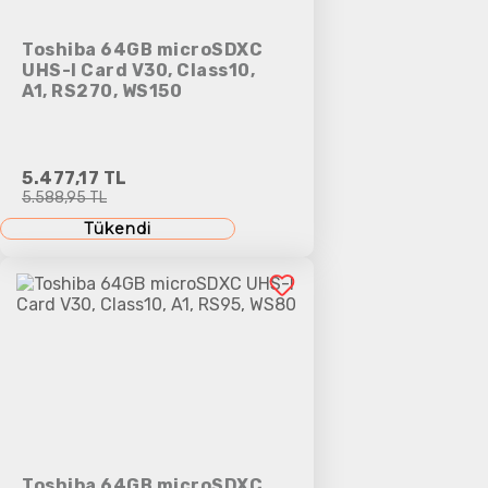
Toshiba 64GB microSDXC
UHS-I Card V30, Class10,
A1, RS270, WS150
5.477,17 TL
5.588,95 TL
Tükendi
Toshiba 64GB microSDXC