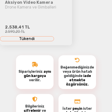
Aksiyon Video Kamera
Drone Kamera ve Gimballeri
2.538,41 TL
2.590,20 TL
Tükendi
Beğenmediğinizde
Siparişleriniz
aynı
veya ürün hatalı
gün kargoya
geldiğinde
iade
verilir.
etmekte
özgürsünüz
.
Bilgileriniz
İster
peşin
ister
şifrelenir
ve