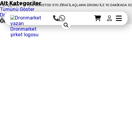
Alt Kategoriler
10 DAKIKADA 50 DÖNÜM İLAÇLAMA !
YENI AGROTOD S70 ZIRAI İLAÇLAMA DRON
Tümünü Göster
Drone Kamera ve Gimballeri
Öne Çıkan Ürün
Sepet Detayı
Ödemeye Geç
Sepet