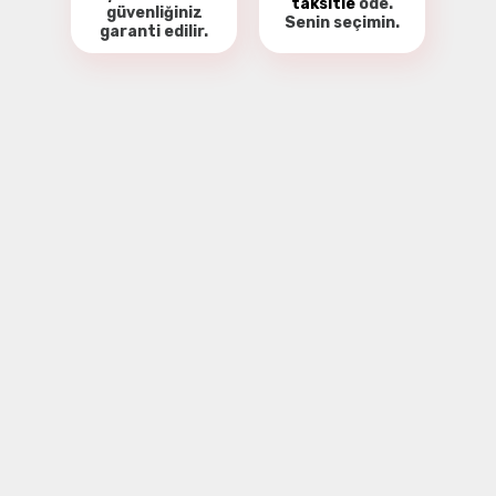
taksitle
öde.
güvenliğiniz
Senin seçimin.
garanti
edilir.