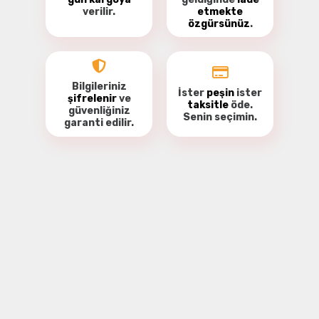
verilir.
etmekte
özgürsünüz
.
Bilgileriniz
İster
peşin
ister
şifrelenir
ve
taksitle
öde.
güvenliğiniz
Senin seçimin.
garanti
edilir.