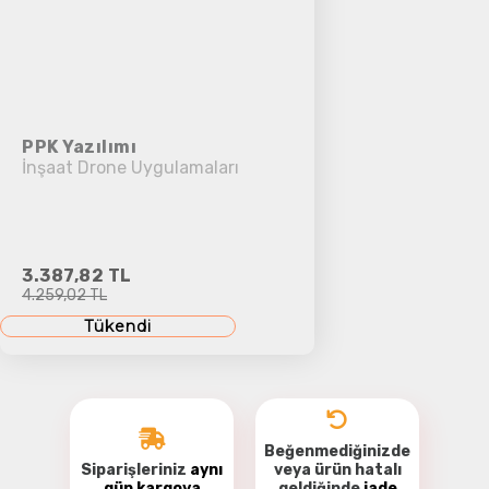
PPK Yazılımı
İnşaat Drone Uygulamaları
3.387,82 TL
4.259,02 TL
Tükendi
Beğenmediğinizde
Siparişleriniz
aynı
veya ürün hatalı
gün kargoya
geldiğinde
iade