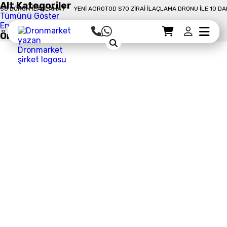
Alt Kategoriler
ÖNÜM İLAÇLAMA !
YENI AGROTOD S70 ZIRAI İLAÇLAMA DRONU İLE 10 DAKIKA
Tümünü Göster
Endüstriyel Drone
Öne Çıkan Ürün
Sepet Detayı
Ödemeye Geç
Sepet