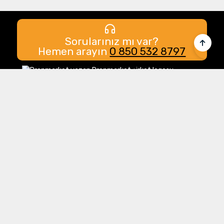
Sorularınız mı var?
Hemen arayın
0 850 532 8797
Merkez Ofis:
Gülbahar Mahallesi Cemal Sururi Sokak
Halim Meriç İş Merkezi Şişli/İstanbul
İletişim