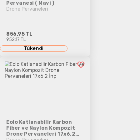
Pervanesi ( Mavi )
Drone Pervaneleri
856,95 TL
952,17 TL
Tükendi
Eolo Katlanabilir Karbon
Fiber ve Naylon Kompozit
Drone Pervaneleri 17x6.2
İnç
Drone Pervaneleri