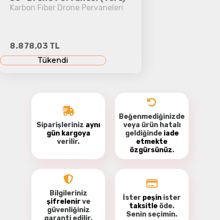
Karbon Fiber Drone Pervaneleri
8.878,03 TL
Tükendi
Beğenmediğinizde
Siparişleriniz
aynı
veya ürün hatalı
gün kargoya
geldiğinde
iade
verilir.
etmekte
özgürsünüz
.
Bilgileriniz
İster
peşin
ister
şifrelenir
ve
taksitle
öde.
güvenliğiniz
Senin seçimin.
garanti
edilir.