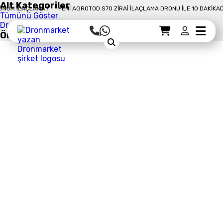
Alt Kategoriler
 !
YENI AGROTOD S70 ZIRAI İLAÇLAMA DRONU İLE 10 DAKIKADA 50 DÖNÜM İ
Tümünü Göster
Drone Malzemeleri
Öne Çıkan Ürün
Sepet Detayı
Ödemeye Geç
Sepet