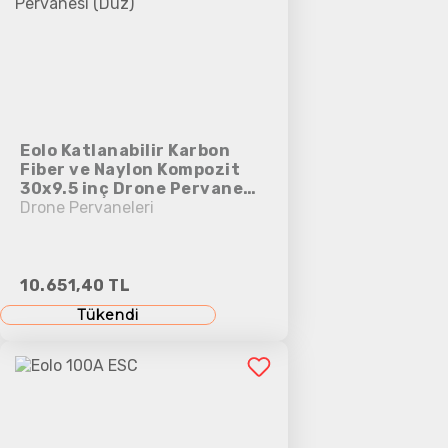
Eolo Katlanabilir Karbon
Fiber ve Naylon Kompozit
30x9.5 inç Drone Pervanesi
(Düz)
Drone Pervaneleri
10.651,40 TL
Tükendi