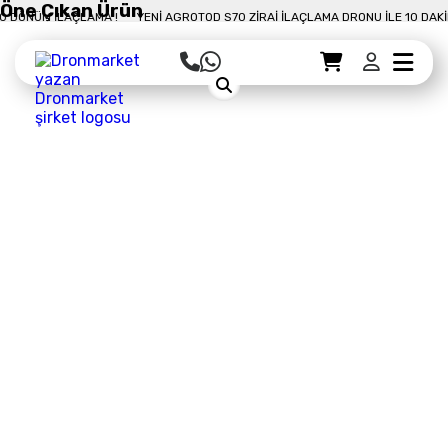
Öne Çıkan Ürün
M İLAÇLAMA !
YENI AGROTOD S70 ZIRAI İLAÇLAMA DRONU İLE 10 DAKIKADA 
Sepet Detayı
Ödemeye Geç
Sepet