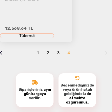
12.568,64 TL
Tükendi
1
2
3
4
Beğenmediğinizde
Siparişleriniz
aynı
veya ürün hatalı
gün kargoya
geldiğinde
iade
verilir.
etmekte
özgürsünüz
.