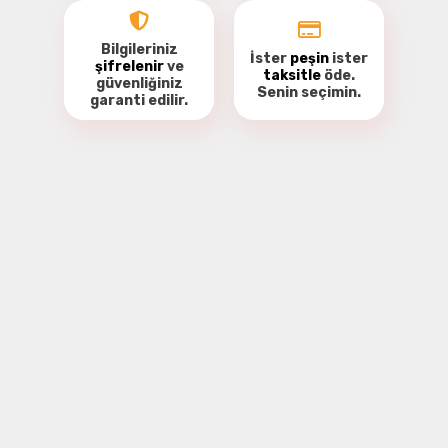
Bilgileriniz
İster
peşin
ister
şifrelenir
ve
taksitle
öde.
güvenliğiniz
Senin seçimin.
garanti
edilir.