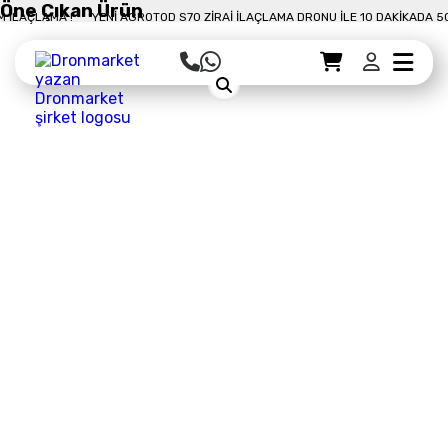
Öne Çıkan Ürün
10 DAKIKADA 50 DÖNÜM İLAÇLAMA !
YENI AGROTOD S70 ZIRAI İLAÇLAMA DRON
Sepet Detayı
Ödemeye Geç
Sepet