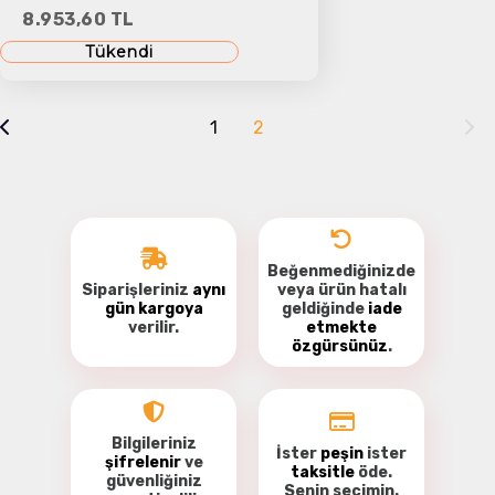
8.953,60 TL
Tükendi
1
2
Beğenmediğinizde
Siparişleriniz
aynı
veya ürün hatalı
gün kargoya
geldiğinde
iade
verilir.
etmekte
özgürsünüz
.
Bilgileriniz
İster
peşin
ister
şifrelenir
ve
taksitle
öde.
güvenliğiniz
Senin seçimin.