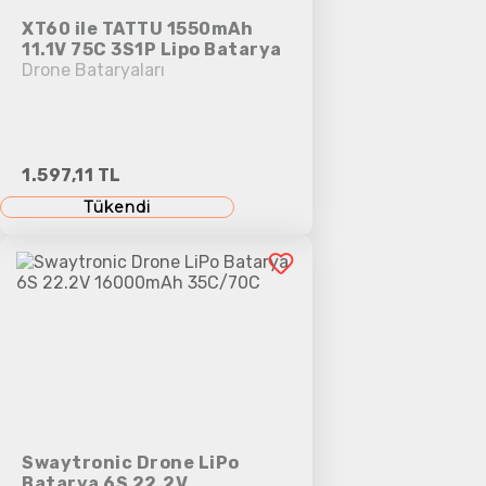
XT60 ile TATTU 1550mAh
11.1V 75C 3S1P Lipo Batarya
Drone Bataryaları
1.597,11 TL
Tükendi
Swaytronic Drone LiPo
Batarya 6S 22.2V