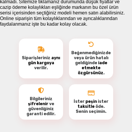
kalmadı. Sitemize tıklamanız durumunda düşük fiyatlar ve
cazip ödeme kolaylıkları eşliğinde markanın bu özel ürün
serisi içerisinden seçtiğiniz modeli hemen satın alabilirsiniz.
Online siparişin tüm kolaylıklarından ve ayrıcalıklarından
faydalanmanız işte bu kadar kolay olacak.
Beğenmediğinizde
Siparişleriniz
aynı
veya ürün hatalı
gün kargoya
geldiğinde
iade
verilir.
etmekte
özgürsünüz
.
Bilgileriniz
İster
peşin
ister
şifrelenir
ve
taksitle
öde.
güvenliğiniz
Senin seçimin.
garanti
edilir.