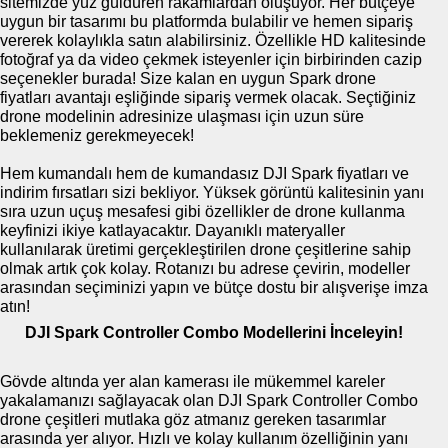
sitemizde yüz güldüren rakamlardan oluşuyor. Her bütçeye
uygun bir tasarımı bu platformda bulabilir ve hemen sipariş
vererek kolaylıkla satın alabilirsiniz. Özellikle HD kalitesinde
fotoğraf ya da video çekmek isteyenler için birbirinden cazip
seçenekler burada! Size kalan en uygun Spark drone
fiyatları avantajı eşliğinde sipariş vermek olacak. Seçtiğiniz
drone modelinin adresinize ulaşması için uzun süre
beklemeniz gerekmeyecek!
Hem kumandalı hem de kumandasız DJI Spark fiyatları ve
indirim fırsatları sizi bekliyor. Yüksek görüntü kalitesinin yanı
sıra uzun uçuş mesafesi gibi özellikler de drone kullanma
keyfinizi ikiye katlayacaktır. Dayanıklı materyaller
kullanılarak üretimi gerçekleştirilen drone çeşitlerine sahip
olmak artık çok kolay. Rotanızı bu adrese çevirin, modeller
arasından seçiminizi yapın ve bütçe dostu bir alışverişe imza
atın!
DJI Spark Controller Combo Modellerini İnceleyin!
Gövde altında yer alan kamerası ile mükemmel kareler
yakalamanızı sağlayacak olan DJI Spark Controller Combo
drone çeşitleri mutlaka göz atmanız gereken tasarımlar
arasında yer alıyor. Hızlı ve kolay kullanım özelliğinin yanı