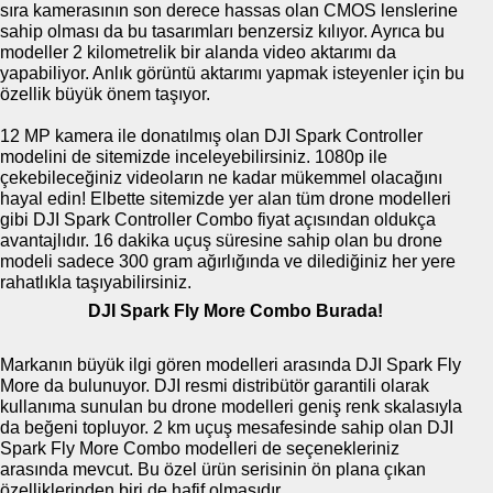
sıra kamerasının son derece hassas olan CMOS lenslerine
sahip olması da bu tasarımları benzersiz kılıyor. Ayrıca bu
modeller 2 kilometrelik bir alanda video aktarımı da
yapabiliyor. Anlık görüntü aktarımı yapmak isteyenler için bu
özellik büyük önem taşıyor.
12 MP kamera ile donatılmış olan DJI Spark Controller
modelini de sitemizde inceleyebilirsiniz. 1080p ile
çekebileceğiniz videoların ne kadar mükemmel olacağını
hayal edin! Elbette sitemizde yer alan tüm drone modelleri
gibi DJI Spark Controller Combo fiyat açısından oldukça
avantajlıdır. 16 dakika uçuş süresine sahip olan bu drone
modeli sadece 300 gram ağırlığında ve dilediğiniz her yere
rahatlıkla taşıyabilirsiniz.
DJI Spark Fly More Combo Burada!
Markanın büyük ilgi gören modelleri arasında DJI Spark Fly
More da bulunuyor. DJI resmi distribütör garantili olarak
kullanıma sunulan bu drone modelleri geniş renk skalasıyla
da beğeni topluyor. 2 km uçuş mesafesinde sahip olan DJI
Spark Fly More Combo modelleri de seçenekleriniz
arasında mevcut. Bu özel ürün serisinin ön plana çıkan
özelliklerinden biri de hafif olmasıdır.